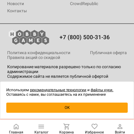
Новости
CrowdRepublic
Контакты
+7 (800) 500-31-36
Политика конфиденциальности
Публичная оферта
Правила акций со скидкой
Копирование материалов разрешено только по согласию
администрации
Содержимое сайта не является публичной офертой
На сайте Hobby Games применяются
рекомендательные
технологии
.
Используем
рекомендательные технологии
и
файлы куки.
Оставаясь с нами, вы соглашаетесь на их применение
OK
Купить
| 7 990 ₽
Главная
Каталог
Корзина
Избранное
Войти