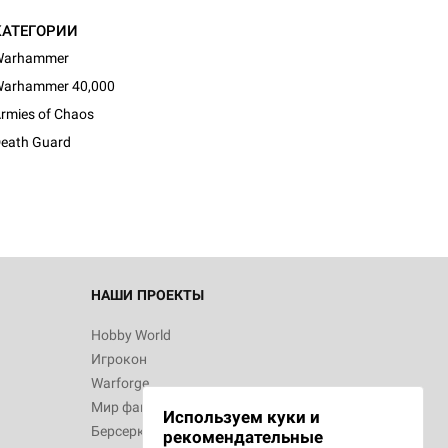
КАТЕГОРИИ
Warhammer
arhammer 40,000
rmies of Chaos
eath Guard
НАШИ ПРОЕКТЫ
Hobby World
Игрокон
Warforge
Мир фантастики
Используем куки и
Берсерк
рекомендательные