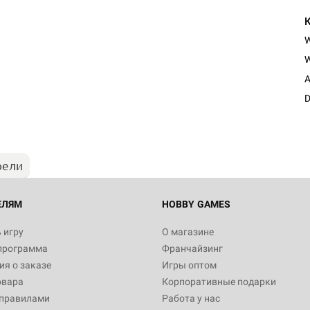
W
A
D
рели
ЕЛЯМ
HOBBY GAMES
 игру
О магазине
программа
Франчайзинг
я о заказе
Игры оптом
овара
Корпоративные подарки
 правилами
Работа у нас