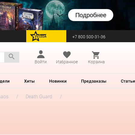
Подробнее
+7 800 500-31-36
перейти на Zvezda
Войти
Избранное
Корзина
дели
Хиты
Новинки
Предзаказы
Статьи
haos
Death Guard