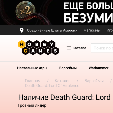
Соединённые Штаты Америки
Магазины
Игр
Каталог
Настольные игры
Варгеймы
Warhammer
Главная
Каталог
Варгеймы
Death Guard: Lord Of Virulence
Наличие Death Guard: Lord 
Грозный лидер