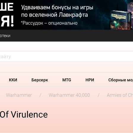
отеки
ККИ
Берсерк
MTG
НРИ
Сборные мо
Warhammer
Warhammer 40,000
Armies of C
Of Virulence