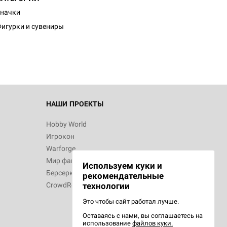
d Журнал
начки
к: Братья
игурки и сувениры
d Звёздные
НАШИ ПРОЕКТЫ
Hobby World
Игрокон
d Сумерки
Warforge
: Грозовой
Мир фантастики
Используем куки и
Берсерк
рекомендательные
CrowdRepublic
технологии
Это чтобы сайт работал лучше.
Оставаясь с нами, вы соглашаетесь на
d Ужас
использование
файлов куки.
орой сезон