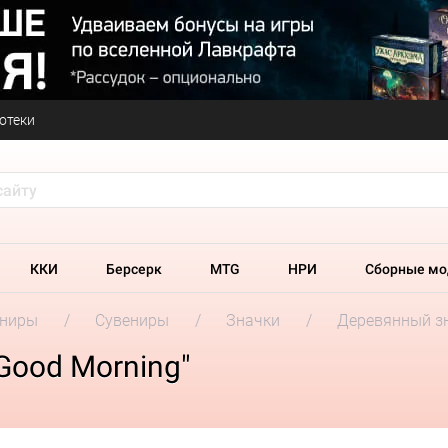
отеки
ККИ
Берсерк
MTG
НРИ
Сборные мо
ениры
Сувениры
Значки
Деревянный зн
Good Morning"