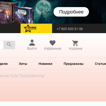
Подробнее
+7 800 500-31-36
перейти на Zvezda
Войти
Избранное
Корзина
дели
Хиты
Новинки
Предзаказы
Статьи
ачок Zufa "Good Morning"