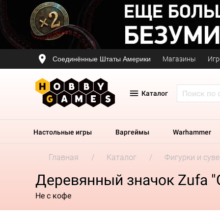
Соединённые Штаты Америки
Магазины
Игр
Каталог
Настольные игры
Варгеймы
Warhammer
Главная
Каталог
Фигурки и сув
Деревянный значок Zufa "
Не с кофе