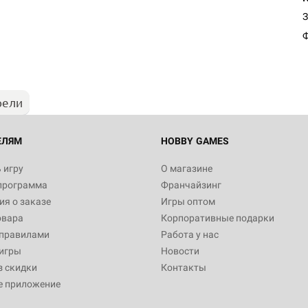
Настольная игра Hobby Worl
З
"Мир фантастики. Спецвыпус
Стругацкие"
Ф
1 490
рели
Настольная игра Hobby Worl
империи: Боевая тревога
799
ЕЛЯМ
HOBBY GAMES
 игру
О магазине
программа
Франчайзинг
Настольная игра Hobby Worl
я о заказе
Игры оптом
империи. Четвёртая редакция
овара
Корпоративные подарки
Рубеж
12 990
 правилами
Работа у нас
игры
Новости
з скидки
Контакты
е приложение
Настольная игра Hobby Worl
Аркхэма. Карточная игра: Вт