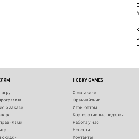
"
Б
П
ЕЛЯМ
HOBBY GAMES
 игру
О магазине
программа
Франчайзинг
я о заказе
Игры оптом
овара
Корпоративные подарки
 правилами
Работа у нас
игры
Новости
з скидки
Контакты