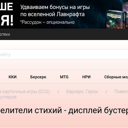
отеки
ККИ
Берсерк
MTG
НРИ
Сборные мо
 карточные игры (CCG)
Берсерк. Герои
Повел
бустеров
елители стихий - дисплей бусте