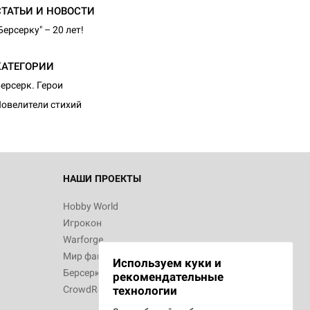
СТАТЬИ И НОВОСТИ
Берсерку" – 20 лет!
КАТЕГОРИИ
ерсерк. Герои
овелители стихий
НАШИ ПРОЕКТЫ
Hobby World
Игрокон
Warforge
Мир фантастики
Используем куки и
Берсерк
рекомендательные
CrowdRepublic
технологии