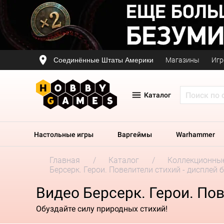
Соединённые Штаты Америки
Магазины
Игр
Каталог
Настольные игры
Варгеймы
Warhammer
Главная
Каталог
Коллекционные
Берсерк. Герои. Повелители стихий - дисплей 
Видео Берсерк. Герои. Пов
Обуздайте силу природных стихий!