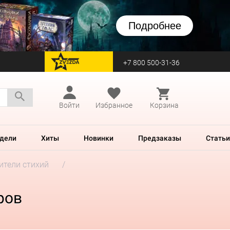
Подробнее
+7 800 500-31-36
перейти на Zvezda
Войти
Избранное
Корзина
дели
Хиты
Новинки
Предзаказы
Статьи
ители стихий
ров