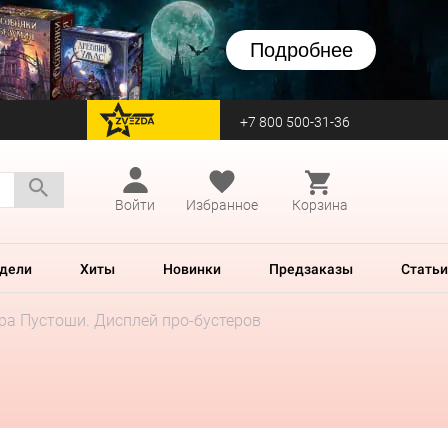
Подробнее
+7 800 500-31-36
перейти на Zvezda
Войти
Избранное
Корзина
дели
Хиты
Новинки
Предзаказы
Статьи
тра Пустоши. Дисплей про-бустеров