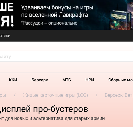
отеки
ККИ
Берсерк
MTG
НРИ
Сборные мо
гры
Живые карточные игры (LCG)
Берсерк: Ве
Дисплей про-бустеров
т для новых и альтернатива для старых армий