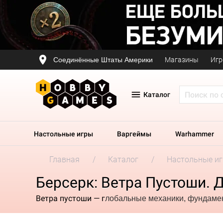
Соединённые Штаты Америки
Магазины
Игр
Каталог
Настольные игры
Варгеймы
Warhammer
Главная
Каталог
Настольные и
Берсерк: Ветра Пустоши. 
Ветра пустоши — г
лобальные механики, фундамен