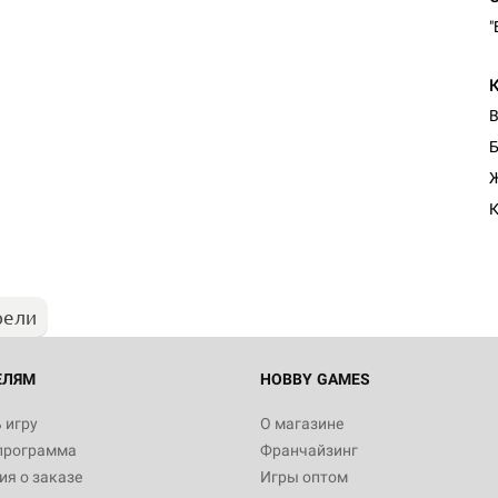
"
В
Б
Ж
К
рели
ЕЛЯМ
HOBBY GAMES
 игру
О магазине
программа
Франчайзинг
я о заказе
Игры оптом