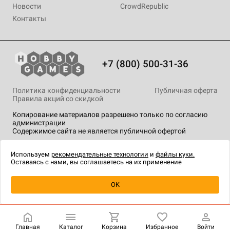
Новости
CrowdRepublic
Контакты
+7 (800) 500-31-36
Политика конфиденциальности
Публичная оферта
Правила акций со скидкой
Копирование материалов разрешено только по согласию
администрации
Содержимое сайта не является публичной офертой
На сайте Hobby Games применяются
рекомендательные
технологии
.
Используем
рекомендательные технологии
и
файлы куки.
Оставаясь с нами, вы соглашаетесь на их применение
Уведомить о наличии
OK
Главная
Каталог
Корзина
Избранное
Войти