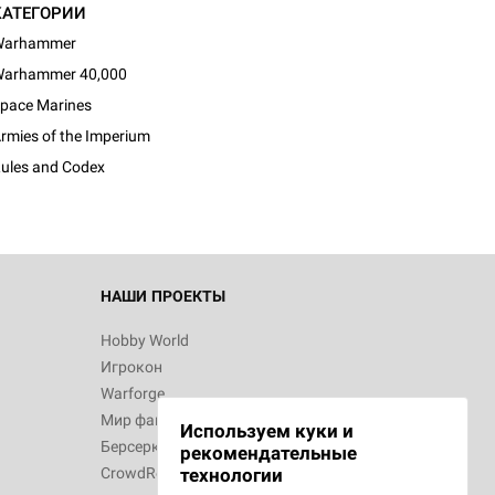
КАТЕГОРИИ
Warhammer
arhammer 40,000
d Журнал
pace Marines
к: Братья
rmies of the Imperium
ules and Codex
d Звёздные
НАШИ ПРОЕКТЫ
Hobby World
Игрокон
d Сумерки
Warforge
: Грозовой
Мир фантастики
Используем куки и
Берсерк
рекомендательные
CrowdRepublic
технологии