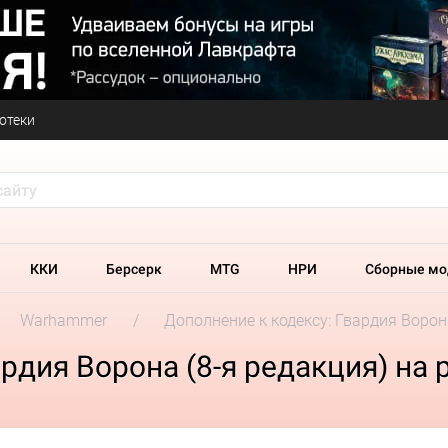
отеки
ККИ
Берсерк
MTG
НРИ
Сборные мо
Warhammer
Дополнение к кодексу: Гвардия Ворон
рдия Ворона (8-я редакция) на