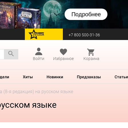
Подробнее
+7 800 500-31-36
перейти на Zvezda
Войти
Избранное
Корзина
дели
Хиты
Новинки
Предзаказы
Статьи
а (8-я редакция) на русском языке
 русском языке