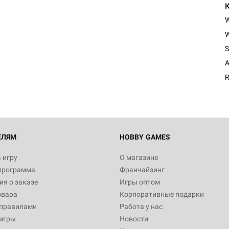
W
Настольная игра Hobby Worl
S
"Мир фантастики. Спецвыпус
Стругацкие"
A
1 490
R
Настольная игра Hobby Worl
империи: Боевая тревога
799
ЕЛЯМ
HOBBY GAMES
 игру
О магазине
программа
Франчайзинг
Настольная игра Hobby Worl
я о заказе
Игры оптом
империи. Четвёртая редакция
овара
Корпоративные подарки
Рубеж
12 990
 правилами
Работа у нас
игры
Новости