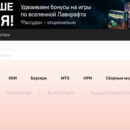
отеки
ККИ
Берсерк
MTG
НРИ
Сборные мо
Warhammer
Build & Paint
Краски Citadel Col