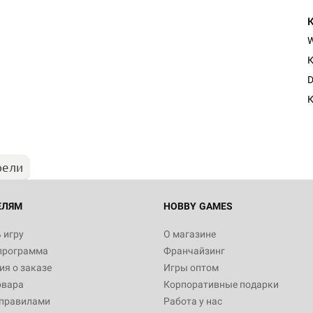
К
D
К
рели
ЕЛЯМ
HOBBY GAMES
 игру
О магазине
программа
Франчайзинг
я о заказе
Игры оптом
овара
Корпоративные подарки
 правилами
Работа у нас