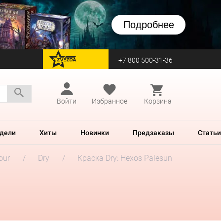
Подробнее
+7 800 500-31-36
перейти на Zvezda
Войти
Избранное
Корзина
дели
Хиты
Новинки
Предзаказы
Статьи
our
Dry
Краска Dry: Hexos Palesun