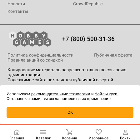
Новости
CrowdRepublic
Контакты
+7 (800) 500-31-36
Политика конфиденциальности
Публичная оферта
Правила акций со скидкой
Копирование материалов разрешено только по согласию
администрации
Содержимое сайта не является публичной офертой
На сайте Hobby Games применяются
рекомендательные
технологии
.
Используем
рекомендательные технологии
и
файлы куки.
Оставаясь с нами, вы соглашаетесь на их применение
Уведомить о наличии
OK
Главная
Каталог
Корзина
Избранное
Войти