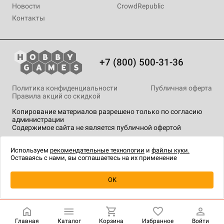
Новости
CrowdRepublic
Контакты
+7 (800) 500-31-36
Политика конфиденциальности
Публичная оферта
Правила акций со скидкой
Копирование материалов разрешено только по согласию
администрации
Содержимое сайта не является публичной офертой
На сайте Hobby Games применяются
рекомендательные
технологии
.
Используем
рекомендательные технологии
и
файлы куки.
Оставаясь с нами, вы соглашаетесь на их применение
Уведомить о наличии
OK
Главная
Каталог
Корзина
Избранное
Войти