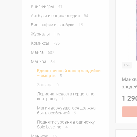
Книги-игры
41
Артбуки и энциклопедии
84
Биографии и фанбуки
15
Журналы
119
Комиксы
785
Манга
637
Манхва
34
16+
Единственный конец злодейки
– смерть
5
Манхв
Зов ада
0
злодей
Лериана, невеста герцога по
1 29
контракту
1
Магия вернувшегося должна
быть особенной
5
Поднятие уровня в одиночку.
Solo Leveling
4
Маньхуа
15