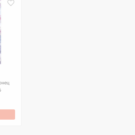
онец
6