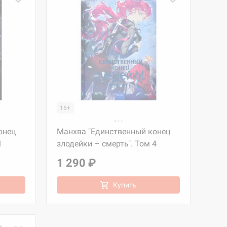
16+
онец
Манхва "Единственный конец
1
злодейки – смерть". Том 4
1 290 ₽
Купить