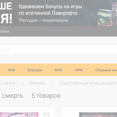
отеки
ККИ
Берсерк
MTG
НРИ
Сборные мо
и, манга
Манхва
Единственный конец злодейк
– смерть
5 товаров