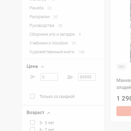
Ранобэ
23
Раскраски
32
Руководства
55
Сборники игр и загадок
9
Учебники и пособия
25
Художественные книги
138
Цена
16+
От
До
Манхв
злодей
Только со скидкой
1 29
Возраст
3 - 5 лет
6 - 7 лет