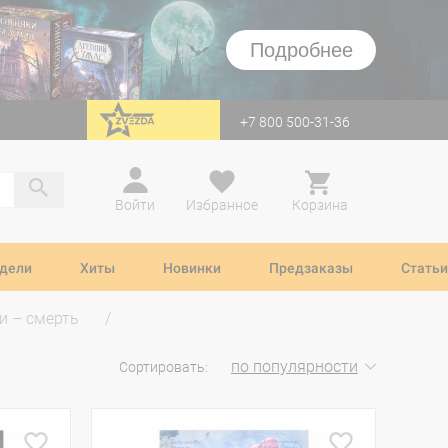
Подробнее
+7 800 500-31-36
перейти на Zvezda
Войти
Избранное
Корзина
дели
Хиты
Новинки
Предзаказы
Статьи
и – смерть
по популярности
Сортировать: