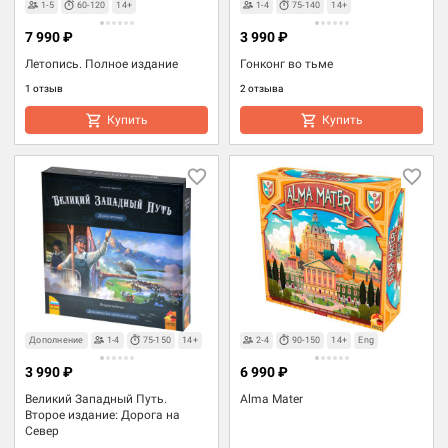
1-5
60-120
14+
1-4
75-140
14+
7 990 ₽
3 990 ₽
Летопись. Полное издание
Гонконг во тьме
1 отзыв
2 отзыва
Купить
Купить
Дополнение
1-4
75-150
14+
2-4
90-150
14+
Eng
3 990 ₽
6 990 ₽
Великий Западный Путь.
Alma Mater
Второе издание: Дорога на
Север