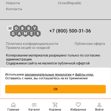
Новости
CrowdRepublic
Контакты
+7 (800) 500-31-36
Политика конфиденциальности
Публичная оферта
Правила акций со скидкой
Копирование материалов разрешено только по согласию
администрации
Содержимое сайта не является публичной офертой
На сайте Hobby Games применяются
рекомендательные
технологии
.
Используем
рекомендательные технологии
и
файлы куки.
Оставаясь с нами, вы соглашаетесь на их применение
Уведомить о наличии
OK
Главная
Каталог
Корзина
Избранное
Войти