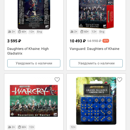
2+
60+
12+
Eng
2+
60+
12+
Eng
3 595 ₽
10 493 ₽
14 990 ₽
-30%
Daughters of Khaine: High
Vanguard: Daughters of Khaine
Gladiatrix
Уведомить о наличии
Уведомить о наличии
2+
60+
12+
12+