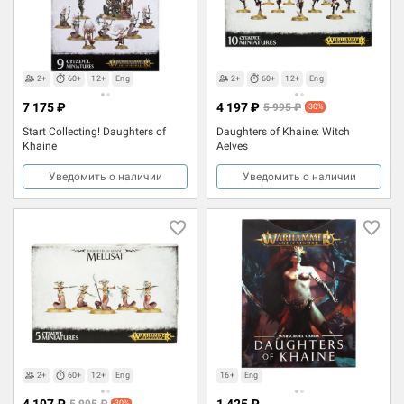
2+
60+
12+
Eng
2+
60+
12+
Eng
7 175 ₽
4 197 ₽
5 995 ₽
-30%
Start Collecting! Daughters of
Daughters of Khaine: Witch
Khaine
Aelves
Уведомить о наличии
Уведомить о наличии
2+
60+
12+
Eng
16+
Eng
4 197 ₽
1 425 ₽
5 995 ₽
-30%