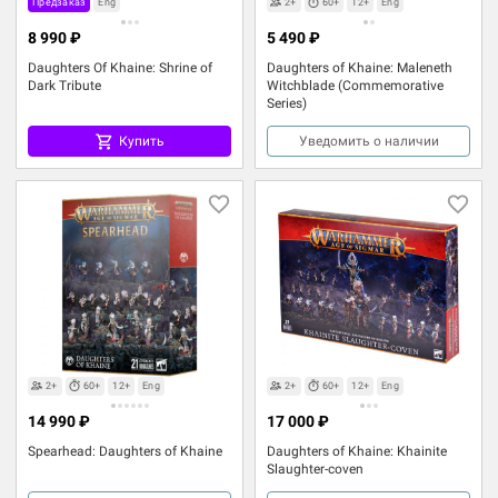
Предзаказ
Eng
2+
60+
12+
Eng
8 990 ₽
5 490 ₽
Daughters Of Khaine: Shrine of
Daughters of Khaine: Maleneth
Dark Tribute
Witchblade (Commemorative
Series)
Купить
Уведомить о наличии
2+
60+
12+
Eng
2+
60+
12+
Eng
14 990 ₽
17 000 ₽
Spearhead: Daughters of Khaine
Daughters of Khaine: Khainite
Slaughter-coven