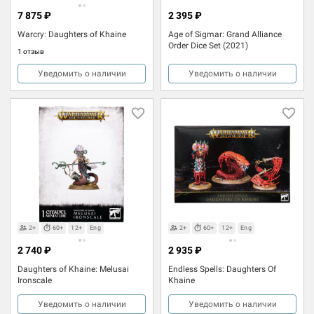
7 875 ₽
2 395 ₽
Warcry: Daughters of Khaine
Age of Sigmar: Grand Alliance
Order Dice Set (2021)
1 отзыв
Уведомить о наличии
Уведомить о наличии
2+
60+
12+
Eng
2+
60+
12+
Eng
2 740 ₽
2 935 ₽
Daughters of Khaine: Melusai
Endless Spells: Daughters Of
Ironscale
Khaine
Уведомить о наличии
Уведомить о наличии