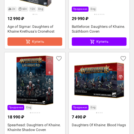
2+
60+
12+
Eng
Предзаказ
Eng
12 990 ₽
29 990 ₽
Age of Sigmar: Daughters of
Battleforce: Daughters of Khaine.
Khaine Krethusa's Cronehost
Scáthborn Coven
Купить
Купить
Предзаказ
Eng
Предзаказ
Eng
18 990 ₽
7 490 ₽
Spearhead: Daughters of Khaine.
Daughters Of Khaine: Blood Hags
Khainite Shadow Coven