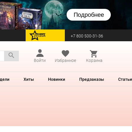
Подробнее
+7 800 500-31-36
перейти на Zvezda
Войти
Избранное
Корзина
дели
Хиты
Новинки
Предзаказы
Статьи