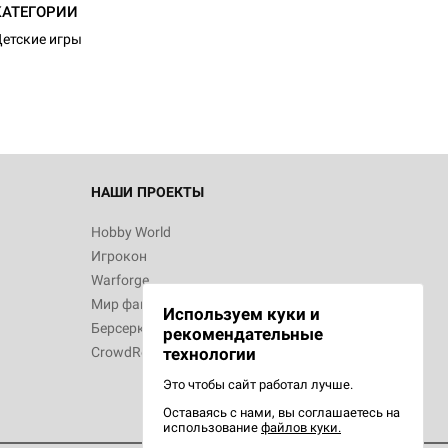
d Монстры
КАТЕГОРИИ
етские игры
 Зомбицид:
НАШИ ПРОЕКТЫ
Hobby World
Игрокон
d Ужас
Warforge
Мир фантастики
Используем куки и
Берсерк
рекомендательные
CrowdRepublic
технологии
Это чтобы сайт работал лучше.
Оставаясь с нами, вы соглашаетесь на
d Ужас
использование
файлов куки.
орой сезон