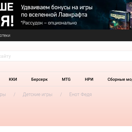
отеки
ККИ
Берсерк
MTG
НРИ
Сборные мо
гры
Детские игры
Енот Федя