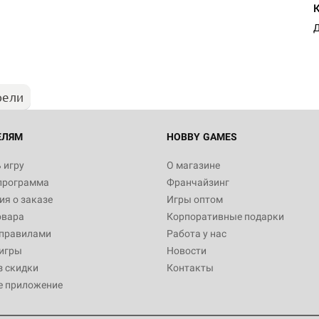
Настольная игра Hobby Worl
Египта
Д
1 991
рели
Настольная игра Hobby World
Белая смерть
12 990
ЕЛЯМ
HOBBY GAMES
 игру
О магазине
программа
Франчайзинг
Настольная игра Hobby Worl
я о заказе
Игры оптом
Аркхэма. Карточная игра
овара
Корпоративные подарки
3 490
 правилами
Работа у нас
игры
Новости
з скидки
Контакты
е приложение
Настольная игра Hobby Worl
Аркхэма. Карточная игра: Вт