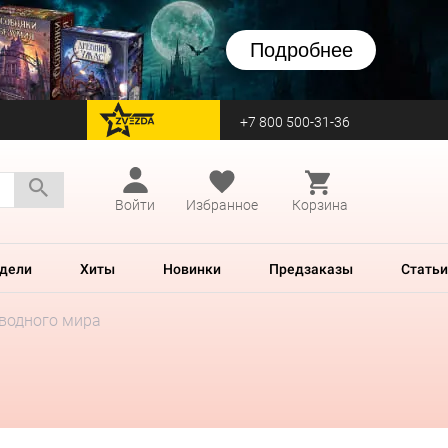
Подробнее
+7 800 500-31-36
перейти на Zvezda
Войти
Избранное
Корзина
дели
Хиты
Новинки
Предзаказы
Статьи
дводного мира