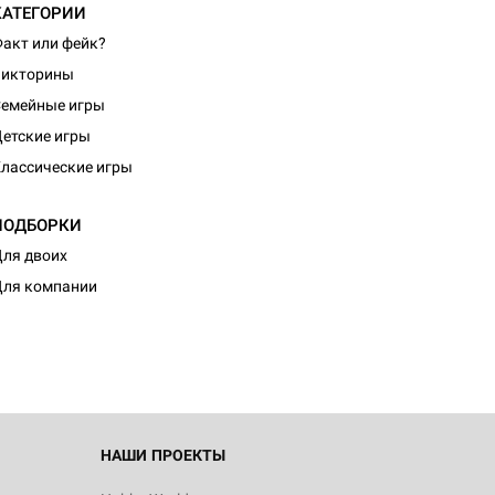
КАТЕГОРИИ
акт или фейк?
Викторины
емейные игры
етские игры
лассические игры
ПОДБОРКИ
d Монстры
ля двоих
ля компании
 Зомбицид:
НАШИ ПРОЕКТЫ