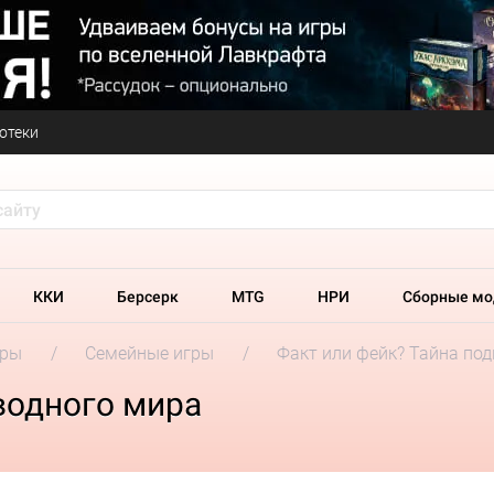
отеки
ККИ
Берсерк
MTG
НРИ
Сборные мо
гры
Семейные игры
Факт или фейк? Тайна по
водного мира