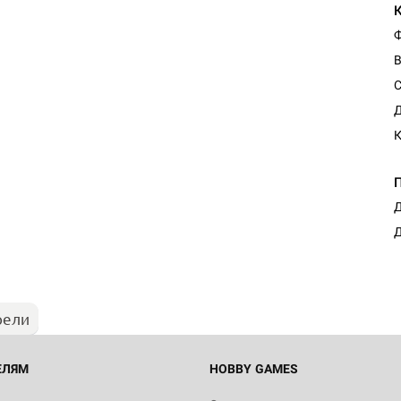
Ф
С
Д
К
Настольная игра Hobby Worl
Д
Египта
Д
1 991
рели
Настольная игра Hobby World
Белая смерть
12 990
ЕЛЯМ
HOBBY GAMES