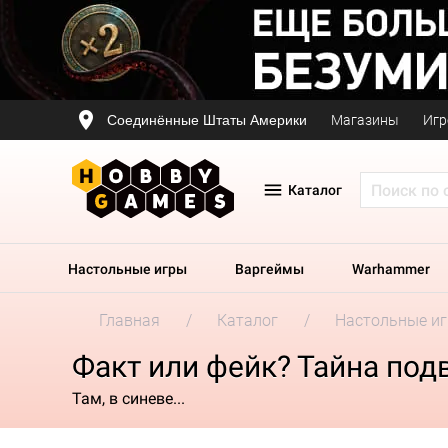
Соединённые Штаты Америки
Магазины
Игр
Каталог
Настольные игры
Варгеймы
Warhammer
Главная
Каталог
Настольные и
Факт или фейк? Тайна под
Там, в синеве...