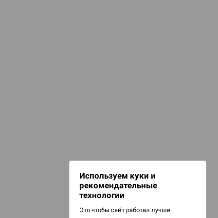
КАТЕГОРИИ
омиксы, книги, манга
удожественные книги
НАШИ ПРОЕКТЫ
Hobby World
Игрокон
Warforge
Мир фантастики
Используем куки и
Берсерк
рекомендательные
CrowdRepublic
технологии
Это чтобы сайт работал лучше.