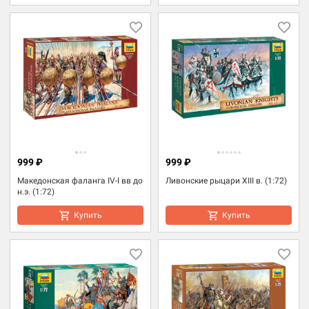
999 ₽
999 ₽
Македонская фаланга IV-I вв до
Ливонские рыцари XIII в. (1:72)
н.э. (1:72)
Купить
Купить