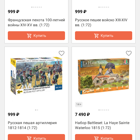
999 ₽
999 ₽
Французская пехота 100-летней
Русское пешее войско XIII-XIV
войны XIV-XV вв. (1:72)
вв. (1:72)
Купить
Купить
14+
999 ₽
7 490 ₽
Русская пешая артиллерия
Набор Battleset: La Haye Sainte
1812-1814 (1:72)
Waterloo 1815 (1:72)
Купить
Купить