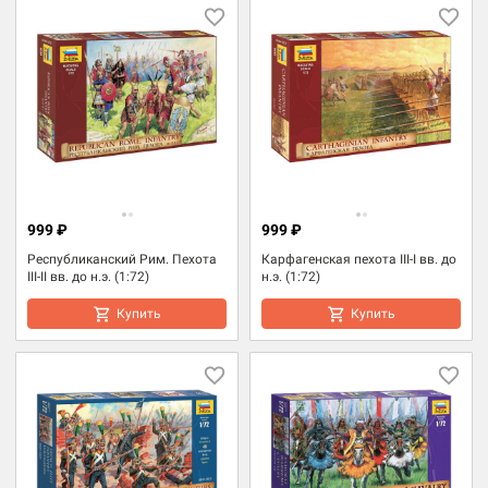
999 ₽
999 ₽
Республиканский Рим. Пехота
Карфагенская пехота III-I вв. до
III-II вв. до н.э. (1:72)
н.э. (1:72)
Купить
Купить