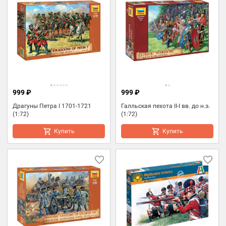
999 ₽
999 ₽
Драгуны Петра I 1701-1721
Галльская пехота II-I вв. до н.э.
(1:72)
(1:72)
Купить
Купить