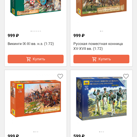
999 ₽
999 ₽
Викинги IX-XI вв. н.э. (1:72)
Русская поместная конница
XV-XVII вв. (1:72)
Купить
Купить
999 ₽
599 ₽