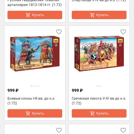
артиллерия 1812-1814 гг. (1:72)
Купить
Купить
999 ₽
999 ₽
Боевые слоны I-III вв. до н.э.
Греческая пехота V-IV вв до н.э.
(1:72)
(1:72)
Купить
Купить