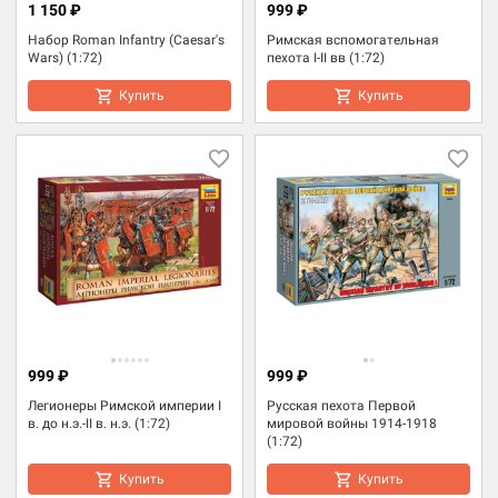
1 150 ₽
999 ₽
Набор Roman Infantry (Caesar's
Римская вспомогательная
Wars) (1:72)
пехота I-II вв (1:72)
Купить
Купить
999 ₽
999 ₽
Легионеры Римской империи I
Русская пехота Первой
в. до н.э.-II в. н.э. (1:72)
мировой войны 1914-1918
(1:72)
Купить
Купить