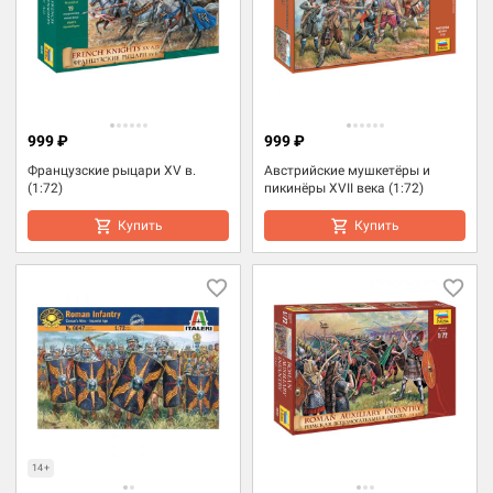
999 ₽
999 ₽
Французские рыцари XV в.
Австрийские мушкетёры и
(1:72)
пикинёры XVII века (1:72)
Купить
Купить
14+