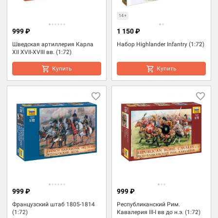
14+
999 ₽
1 150 ₽
Шведская артиллерия Карла
Набор Highlander Infantry (1:72)
XII XVII-XVIII вв. (1:72)
Купить
Купить
999 ₽
999 ₽
Французский штаб 1805-1814
Республиканский Рим.
(1:72)
Кавалерия III-I вв до н.э. (1:72)