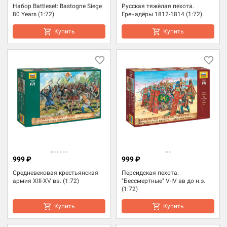
Набор Battleset: Bastogne Siege
Русская тяжёлая пехота.
80 Years (1:72)
Гренадёры 1812-1814 (1:72)
Купить
Купить
999 ₽
999 ₽
Средневековая крестьянская
Персидская пехота:
армия XIII-XV вв. (1:72)
"Бессмертные" V-IV вв до н.э.
(1:72)
Купить
Купить