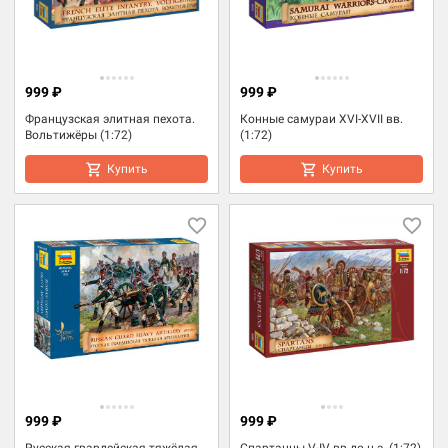
999 ₽
999 ₽
Французская элитная пехота.
Конные самураи XVI-XVII вв.
Вольтижёры (1:72)
(1:72)
Купить
Купить
999 ₽
999 ₽
Русская гвардейская тяжёлая
Спартанцы V-IV вв до н.э. (1:72)