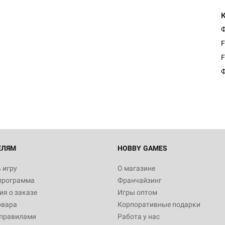
Ф
F
Настольная игра Hobby Worl
F
Египта
Ф
1 991
Настольная игра Hobby World
Белая смерть
12 990
ЕЛЯМ
HOBBY GAMES
 игру
О магазине
программа
Франчайзинг
Настольная игра Hobby World
я о заказе
Игры оптом
Сердце роя. Дисплей бустеро
овара
Корпоративные подарки
3 490
 правилами
Работа у нас