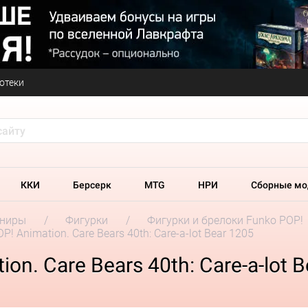
отеки
ККИ
Берсерк
MTG
НРИ
Сборные мо
ениры
Фигурки
Фигурки и брелоки Funko POP!
! Animation. Care Bears 40th: Care-a-lot Bear 1205
on. Care Bears 40th: Care-a-lot 