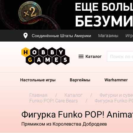
Соединённые Штаты Америки
Магазины
Игр
Каталог
Настольные игры
Варгеймы
Warhammer
Главная
Каталог
Фигурки и сув
Funko POP! Care Bears
Фигурка Funko POP
Фигурка Funko POP! Animati
Прямиком из Королевства Добродеев