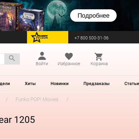
Подробнее
+7 800 500-31-36
перейти на Zvezda
Войти
Избранное
Корзина
дели
Хиты
Новинки
Предзаказы
Статьи
Funko POP! Movies
Bear 1205