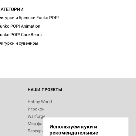
КАТЕГОРИИ
игурки и брелоки Funko POP!
unko POP! Animation
d Монстры
unko POP! Care Bears
игурки и сувениры
 Зомбицид:
НАШИ ПРОЕКТЫ
Hobby World
Игрокон
 Берсерк.
Warforge
в
Мир фантастики
Используем куки и
Берсерк
рекомендательные