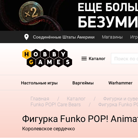
Соединённые Штаты Америки
Магазины
Игр
Каталог
Настольные игры
Варгеймы
Warhammer
Главная
Каталог
Фигурки и сув
Funko POP! Care Bears
Фигурка Funko POP
Фигурка Funko POP! Animati
Королевское сердечко