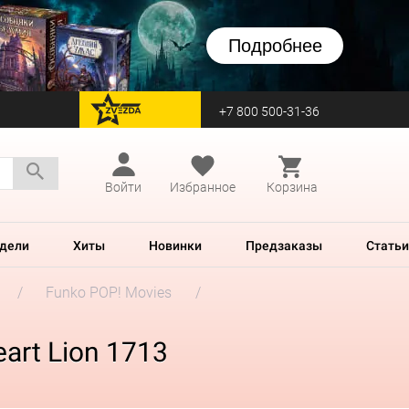
Подробнее
+7 800 500-31-36
перейти на Zvezda
Войти
Избранное
Корзина
дели
Хиты
Новинки
Предзаказы
Статьи
Funko POP! Movies
art Lion 1713