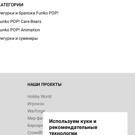
КАТЕГОРИИ
игурки и брелоки Funko POP!
unko POP! Care Bears
unko POP! Animation
игурки и сувениры
НАШИ ПРОЕКТЫ
Hobby World
Игрокон
Warforge
Мир фантастики
Используем куки и
Берсерк
рекомендательные
CrowdRepublic
технологии