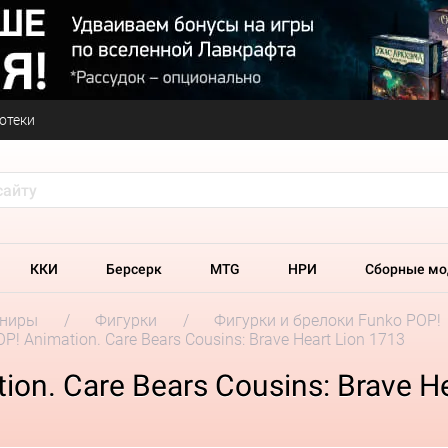
отеки
ККИ
Берсерк
MTG
НРИ
Сборные мо
ениры
Фигурки
Фигурки и брелоки Funko POP!
! Animation. Care Bears Cousins: Brave Heart Lion 1713
on. Care Bears Cousins: Brave He