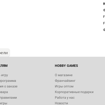
Ф
F
F
Ф
рели
ЕЛЯМ
HOBBY GAMES
 игру
О магазине
программа
Франчайзинг
я о заказе
Игры оптом
овара
Корпоративные подарки
 правилами
Работа у нас
игры
Новости