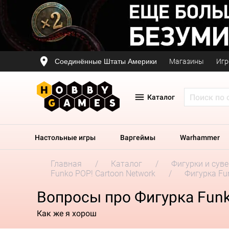
Соединённые Штаты Америки
Магазины
Игр
Каталог
Настольные игры
Варгеймы
Warhammer
Главная
Каталог
Фигурки и сув
Funko POP! Cartoon Network
Фигурка Fun
Вопросы про Фигурка Funko
Как же я хорош