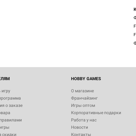
Ф
F
F
Ф
ЕЛЯМ
HOBBY GAMES
 игру
О магазине
программа
Франчайзинг
я о заказе
Игры оптом
овара
Корпоративные подарки
 правилами
Работа у нас
игры
Новости
з скидки
Контакты