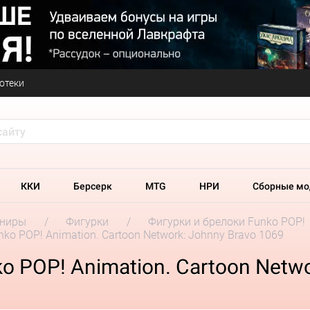
отеки
ККИ
Берсерк
MTG
НРИ
Сборные мо
ениры
Фигурки
Фигурки и брелоки Funko POP!
ko POP! Animation. Cartoon Network: Johnny Bravo 1069
 POP! Animation. Cartoon Netwo