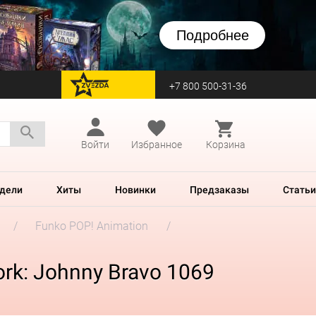
Подробнее
+7 800 500-31-36
перейти на Zvezda
Войти
Избранное
Корзина
дели
Хиты
Новинки
Предзаказы
Статьи
Funko POP! Animation
rk: Johnny Bravo 1069