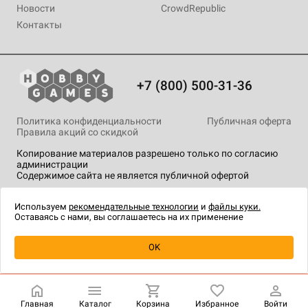
Новости
CrowdRepublic
Контакты
+7 (800) 500-31-36
Политика конфиденциальности
Публичная оферта
Правила акций со скидкой
Копирование материалов разрешено только по согласию
администрации
Содержимое сайта не является публичной офертой
На сайте Hobby Games применяются
рекомендательные
технологии
.
Используем
рекомендательные технологии
и
файлы куки.
Оставаясь с нами, вы соглашаетесь на их применение
Уведомить о наличии
OK
Главная
Каталог
Корзина
Избранное
Войти