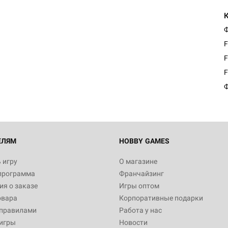
Ф
F
F
F
Ф
ЕЛЯМ
HOBBY GAMES
 игру
О магазине
программа
Франчайзинг
я о заказе
Игры оптом
овара
Корпоративные подарки
 правилами
Работа у нас
игры
Новости