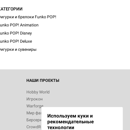
КАТЕГОРИИ
игурки и брелоки Funko POP!
unko POP! Animation
unko POP! Disney
unko POP! Deluxe
игурки и сувениры
НАШИ ПРОЕКТЫ
Hobby World
Игрокон
Warforge
Мир фантастики
Используем куки и
Берсерк
рекомендательные
CrowdRepublic
технологии