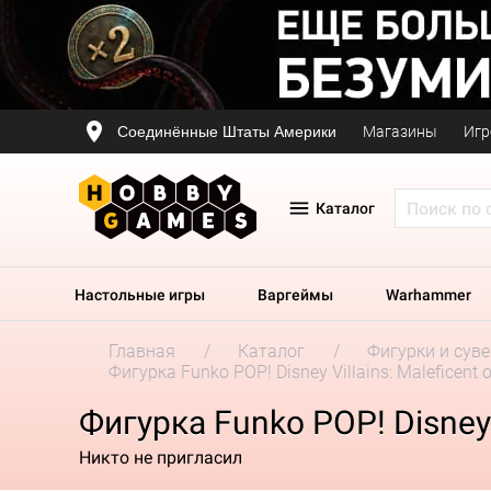
Соединённые Штаты Америки
Магазины
Игр
Каталог
Настольные игры
Варгеймы
Warhammer
Главная
Каталог
Фигурки и сув
Фигурка Funko POP! Disney Villains: Maleficent 
Фигурка Funko POP! Disney V
Никто не пригласил