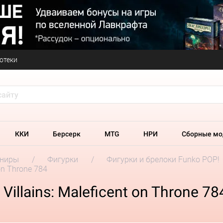
отеки
ККИ
Берсерк
MTG
НРИ
Сборные мо
ениры
Фигурки
Фигурки и брелоки Funko POP!
on Throne 784
illains: Maleficent on Throne 78