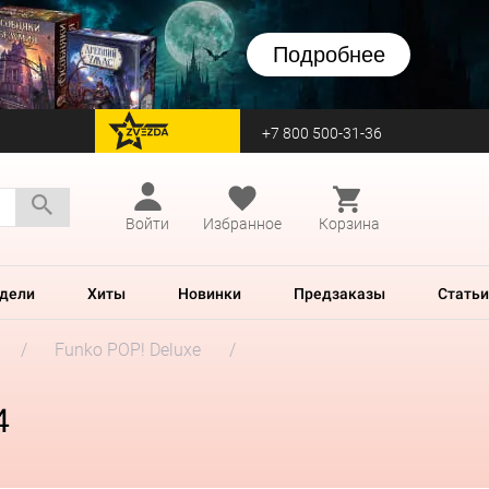
Подробнее
+7 800 500-31-36
перейти на Zvezda
Войти
Избранное
Корзина
дели
Хиты
Новинки
Предзаказы
Статьи
Funko POP! Deluxe
4