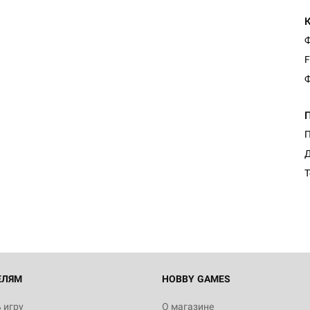
Ф
F
Ф
П
Д
Т
ЕЛЯМ
HOBBY GAMES
 игру
О магазине