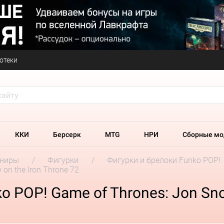
отеки
ККИ
Берсерк
MTG
НРИ
Сборные мо
ениры
Фигурки
Фигурки и брелоки Funko POP!
on the Iron Throne 72
 POP! Game of Thrones: Jon Snow