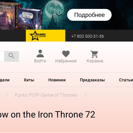
Подробнее
+7 800 500-31-36
перейти на Zvezda
Войти
Избранное
Корзина
дели
Хиты
Новинки
Предзаказы
Статьи
Funko POP! Game of Thrones
 on the Iron Throne 72