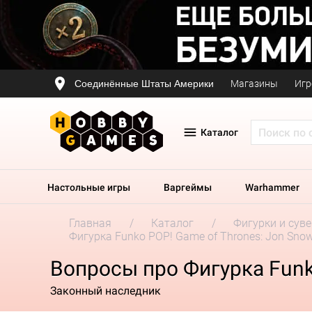
Соединённые Штаты Америки
Магазины
Игр
Каталог
Настольные игры
Варгеймы
Warhammer
Главная
Каталог
Фигурки и сув
Фигурка Funko POP! Game of Thrones: Jon Snow 
Вопросы про Фигурка Funko
Законный наследник