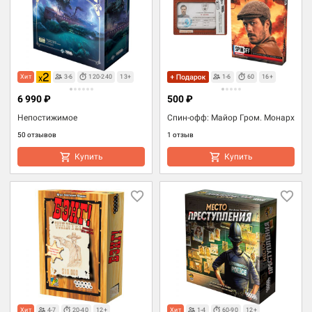
Хит
3-6
120-240
13+
1-6
60
16+
6 990 ₽
500 ₽
Непостижимое
Спин-офф: Майор Гром. Монарх
50 отзывов
1 отзыв
Купить
Купить
Хит
4-7
20-40
12+
Хит
1-4
60-90
12+