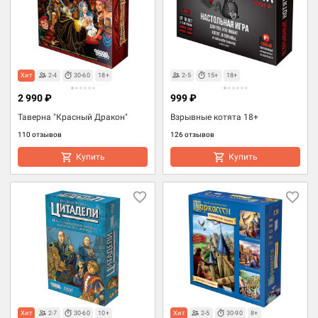
Хит
2-4
30-60
18+
2-5
15+
18+
2 990 ₽
999 ₽
Таверна "Красный Дракон"
Взрывные котята 18+
110 отзывов
126 отзывов
Купить
Купить
Хит
2-7
30-60
10+
Хит
2-5
30-90
8+