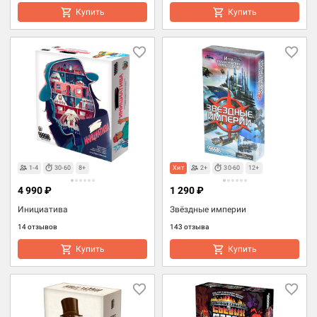
Купить
Купить
1-4
30-60
8+
Хит
2+
30-60
12+
4 990 ₽
1 290 ₽
Инициатива
Звёздные империи
14 отзывов
143 отзыва
Купить
Купить