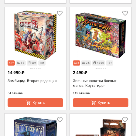
Хит
1-6
60+
18+
Хит
2-5
45-60
18+
14 990 ₽
2 490 ₽
Зомбицид. Вторая редакция
Эпичные схватки боевых
магов: Крутагидон
54 отзыва
142 отзыва
Купить
Купить