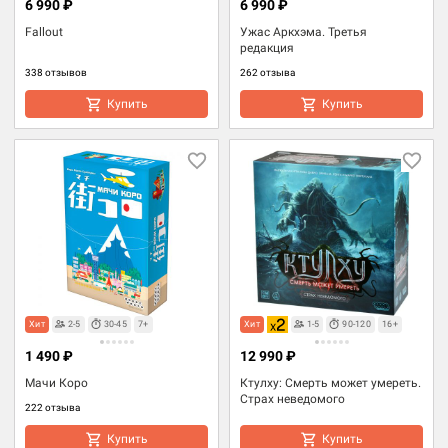
6 990 ₽
6 990 ₽
Fallout
Ужас Аркхэма. Третья
редакция
338 отзывов
262 отзыва
Купить
Купить
Хит
2-5
30-45
7+
Хит
1-5
90-120
16+
1 490 ₽
12 990 ₽
Мачи Коро
Ктулху: Смерть может умереть.
Страх неведомого
222 отзыва
Купить
Купить