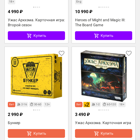
18+
Eng
4 990 ₽
10 990 ₽
Ужас Аркхэма. Карточная игра:
Heroes of Might and Magic III:
Второй сезон
The Board Game
Купить
Купить
Хит
2-16
30-60
12+
Хит
1-2
60-120
18+
2 990 ₽
3 490 ₽
Бункер
Ужас Аркхэма. Карточная игра
Купить
Купить