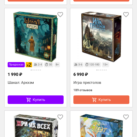
Предзаказ
2-4
30
8+
3-6
120-180
13+
1 990 ₽
6 990 ₽
Шакал: Аркхэм
Игра престолов
189 отзывов
Купить
Купить