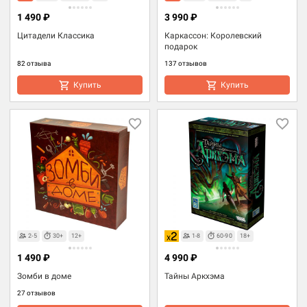
1 490 ₽
3 990 ₽
Цитадели Классика
Каркассон: Королевский
подарок
82 отзыва
137 отзывов
Купить
Купить
2-5
30+
12+
1-8
60-90
18+
1 490 ₽
4 990 ₽
Зомби в доме
Тайны Аркхэма
27 отзывов