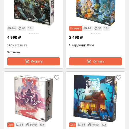
2-4
60
18+
Новинка
1-2
30
10+
4 990 ₽
3 490 ₽
Жри их всех
Эверделл: Дуэт
3 отзыва
Купить
Купить
Хит
2-5
60-90
13+
Хит
2-4
40-60
12+