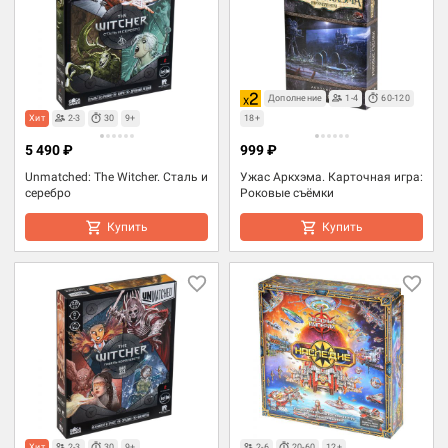
Дополнение
1-4
60-120
Хит
2-3
30
9+
18+
5 490 ₽
999 ₽
Unmatched: The Witcher. Сталь и
Ужас Аркхэма. Карточная игра:
серебро
Роковые съёмки
Купить
Купить
Хит
2-3
30
9+
2-6
20-60
12+