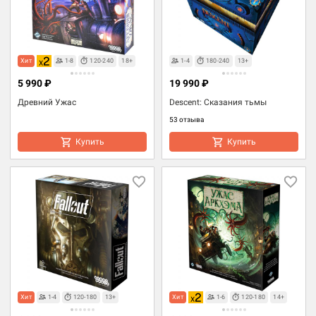
Хит
1-8
120-240
18+
1-4
180-240
13+
5 990 ₽
19 990 ₽
Древний Ужас
Descent: Сказания тьмы
53 отзыва
Купить
Купить
Хит
1-4
120-180
13+
Хит
1-6
120-180
14+