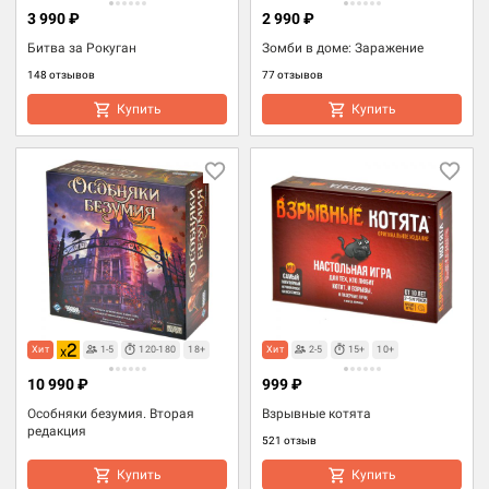
3 990 ₽
2 990 ₽
Битва за Рокуган
Зомби в доме: Заражение
148 отзывов
77 отзывов
Купить
Купить
Хит
1-5
120-180
18+
Хит
2-5
15+
10+
10 990 ₽
999 ₽
Особняки безумия. Вторая
Взрывные котята
редакция
521 отзыв
Купить
Купить