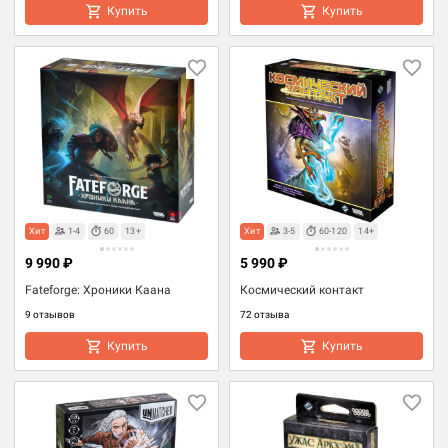
Купить
Купить
Хит
1-4
60
13+
Хит
3-5
60-120
14+
9 990 ₽
5 990 ₽
Fateforge: Хроники Каана
Космический контакт
9 отзывов
72 отзыва
Купить
Купить