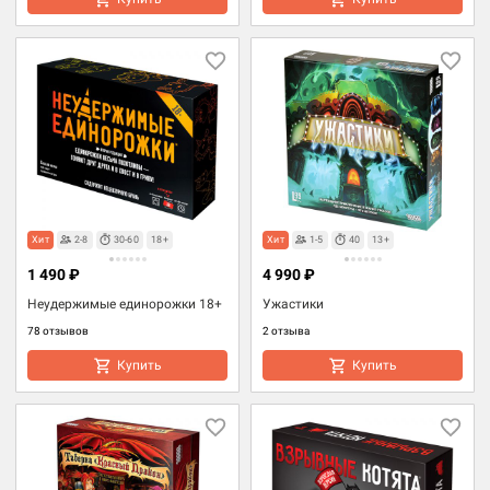
Хит
2-8
30-60
18+
Хит
1-5
40
13+
1 490 ₽
4 990 ₽
Неудержимые единорожки 18+
Ужастики
78 отзывов
2 отзыва
Купить
Купить