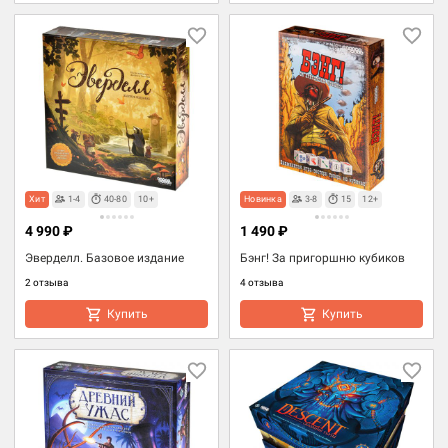
Хит
1-4
40-80
10+
Новинка
3-8
15
12+
4 990 ₽
1 490 ₽
Эверделл. Базовое издание
Бэнг! За пригоршню кубиков
2 отзыва
4 отзыва
Купить
Купить