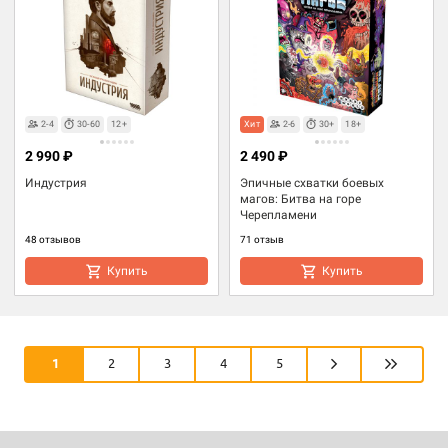
2-4
30-60
12+
Хит
2-6
30+
18+
2 990 ₽
2 490 ₽
Индустрия
Эпичные схватки боевых
магов: Битва на горе
Черепламени
48 отзывов
71 отзыв
Купить
Купить
1
2
3
4
5