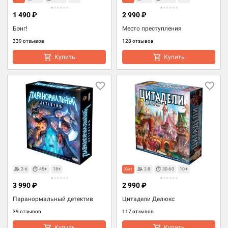
1 490 ₽
2 990 ₽
Бэнг!
Место преступления
339 отзывов
128 отзывов
Купить
Купить
2-6
45+
18+
Хит
2-8
30-60
10+
3 990 ₽
2 990 ₽
Паранормальный детектив
Цитадели Делюкс
39 отзывов
117 отзывов
Купить
Купить