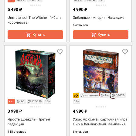
5 490 ₽
4 990 ₽
Unmatched: The Witcher. Гибель
Звёздные империи: Наследие
королевств
6 отзывов
Купить
Купить
Дополнение
1-4
60-120
Хит
2-5
120-180
13+
13+
3 990 ₽
4 990 ₽
Ярость Дракулы. Третья
Ужас Аркхэма. Карточная игра:
редакция
Пир в Хемлок-Вейл. Кампания
138 отзывов
6 отзывов