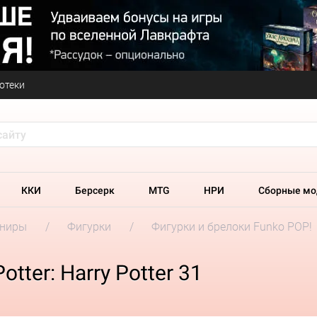
отеки
ККИ
Берсерк
MTG
НРИ
Сборные мо
ениры
Фигурки
Фигурки и брелоки Funko POP!
1
tter: Harry Potter 31