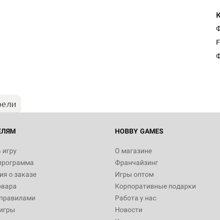
Ф
F
Ф
рели
ЕЛЯМ
HOBBY GAMES
 игру
О магазине
программа
Франчайзинг
я о заказе
Игры оптом
овара
Корпоративные подарки
 правилами
Работа у нас
игры
Новости