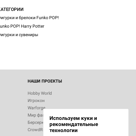
КАТЕГОРИИ
игурки и брелоки Funko POP!
unko POP! Harry Potter
игурки и сувениры
НАШИ ПРОЕКТЫ
Hobby World
Игрокон
Warforge
Мир фантастики
Используем куки и
Берсерк
рекомендательные
CrowdRepublic
технологии