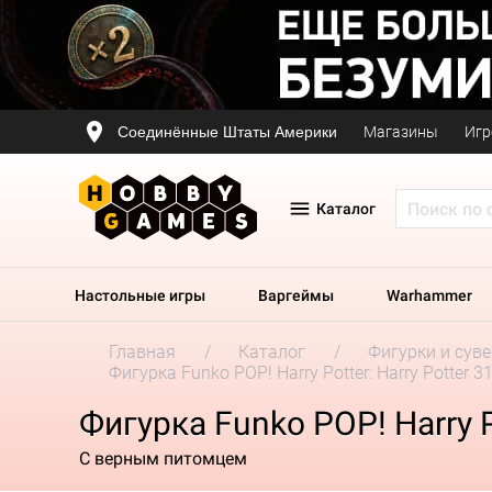
Соединённые Штаты Америки
Магазины
Игр
Каталог
Настольные игры
Варгеймы
Warhammer
Главная
Каталог
Фигурки и сув
Фигурка Funko POP! Harry Potter: Harry Potter 3
Фигурка Funko POP! Harry Po
С верным питомцем