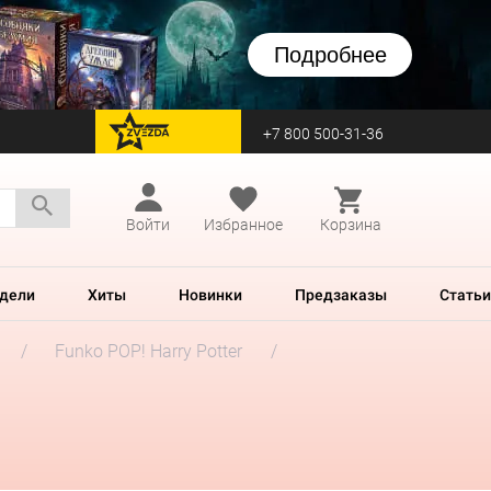
Подробнее
+7 800 500-31-36
перейти на Zvezda
Войти
Избранное
Корзина
дели
Хиты
Новинки
Предзаказы
Статьи
Funko POP! Harry Potter