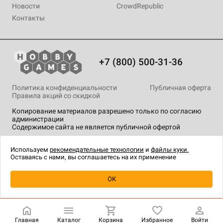
Новости
CrowdRepublic
Контакты
+7 (800) 500-31-36
Политика конфиденциальности
Публичная оферта
Правила акций со скидкой
Копирование материалов разрешено только по согласию
администрации
Содержимое сайта не является публичной офертой
На сайте Hobby Games применяются
рекомендательные
технологии
.
Используем
рекомендательные технологии
и
файлы куки.
Оставаясь с нами, вы соглашаетесь на их применение
Уведомить о наличии
OK
Главная
Каталог
Корзина
Избранное
Войти