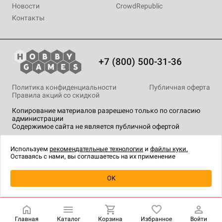
Новости
CrowdRepublic
Контакты
+7 (800) 500-31-36
Политика конфиденциальности
Публичная оферта
Правила акций со скидкой
Копирование материалов разрешено только по согласию
администрации
Содержимое сайта не является публичной офертой
На сайте Hobby Games применяются
рекомендательные
технологии
.
Используем
рекомендательные технологии
и
файлы куки.
Оставаясь с нами, вы соглашаетесь на их применение
Товар снят с продажи
OK
Главная
Каталог
Корзина
Избранное
Войти