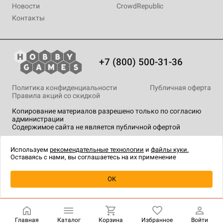
Новости
CrowdRepublic
Контакты
+7 (800) 500-31-36
Политика конфиденциальности
Публичная оферта
Правила акций со скидкой
Копирование материалов разрешено только по согласию
администрации
Содержимое сайта не является публичной офертой
На сайте Hobby Games применяются
рекомендательные
технологии
.
Используем
рекомендательные технологии
и
файлы куки.
Оставаясь с нами, вы соглашаетесь на их применение
Уведомить о наличии
OK
Главная
Каталог
Корзина
Избранное
Войти