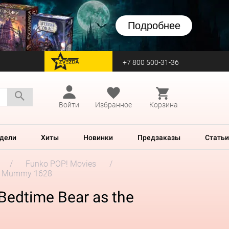
Подробнее
+7 800 500-31-36
перейти на Zvezda
Войти
Избранное
Корзина
дели
Хиты
Новинки
Предзаказы
Статьи
Funko POP! Movies
the Mummy 1628
Bedtime Bear as the