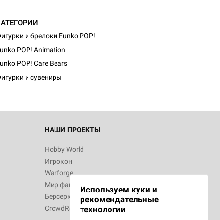
КАТЕГОРИИ
игурки и брелоки Funko POP!
unko POP! Animation
unko POP! Care Bears
игурки и сувениры
НАШИ ПРОЕКТЫ
Hobby World
Игрокон
Warforge
Мир фантастики
Используем куки и
Берсерк
рекомендательные
CrowdRepublic
технологии