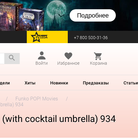
Подробнее
+7 800 500-31-36
перейти на Zvezda
Войти
Избранное
Корзина
дели
Хиты
Новинки
Предзаказы
Статьи
Funko POP! Movies
brella) 934
(with cocktail umbrella) 934