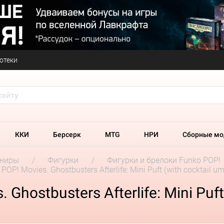
отеки
ККИ
Берсерк
MTG
НРИ
Сборные мо
ениры
Фигурки
Фигурки и брелоки Funko POP!
OP! Movies. Ghostbusters Afterlife: Mini Puft (with cocktail um
Ghostbusters Afterlife: Mini Puft 