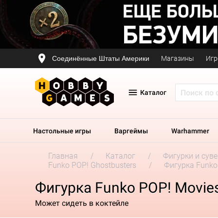
Соединённые Штаты Америки
Магазины
Игр
Каталог
Настольные игры
Варгеймы
Warhammer
Главная
Каталог
Фигурки и сув
Funko POP! Ghostbusters
Фигурка Funko P
Фигурка Funko POP! Movies. 
Может сидеть в коктейле