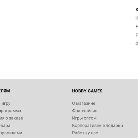
Ф
F
Настольная игра Hobby Worl
F
"Мир фантастики. Спецвыпус
Стругацкие"
Ф
1 490
Настольная игра Hobby Worl
империи: Боевая тревога
799
ЕЛЯМ
HOBBY GAMES
 игру
О магазине
программа
Франчайзинг
Настольная игра Hobby Worl
я о заказе
Игры оптом
империи. Четвёртая редакция
овара
Корпоративные подарки
Рубеж
12 990
 правилами
Работа у нас