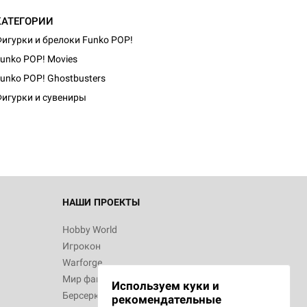
КАТЕГОРИИ
игурки и брелоки Funko POP!
unko POP! Movies
d Журнал
unko POP! Ghostbusters
к: Братья
игурки и сувениры
d Звёздные
НАШИ ПРОЕКТЫ
Hobby World
Игрокон
d Сумерки
Warforge
: Грозовой
Мир фантастики
Используем куки и
Берсерк
рекомендательные