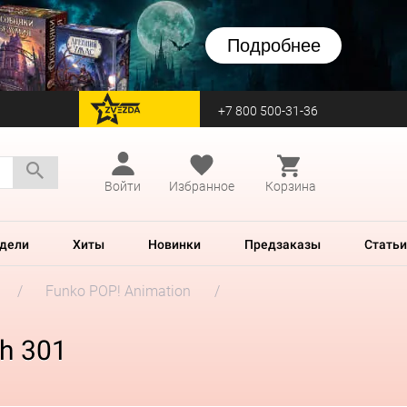
Подробнее
+7 800 500-31-36
перейти на Zvezda
Войти
Избранное
Корзина
дели
Хиты
Новинки
Предзаказы
Статьи
Funko POP! Animation
th 301