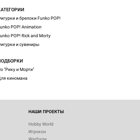
КАТЕГОРИИ
игурки и брелоки Funko POP!
unko POP! Animation
unko POP! Rick and Morty
игурки и сувениры
d Монстры
ПОДБОРКИ
о "Рику и Морти"
ля киномана
 Зомбицид:
НАШИ ПРОЕКТЫ
Hobby World
Игрокон
d Ужас
Warforge