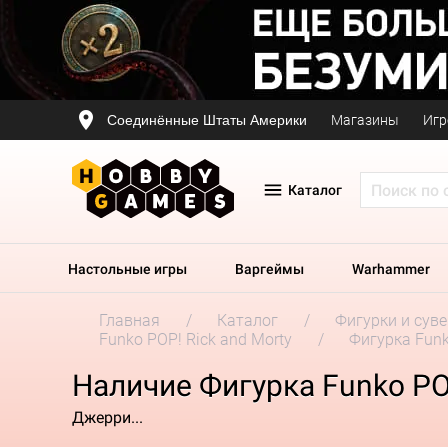
Соединённые Штаты Америки
Магазины
Игр
Каталог
Настольные игры
Варгеймы
Warhammer
Главная
Каталог
Фигурки и сув
Funko POP! Rick and Morty
Фигурка Funko
Наличие Фигурка Funko POP
Джерри...