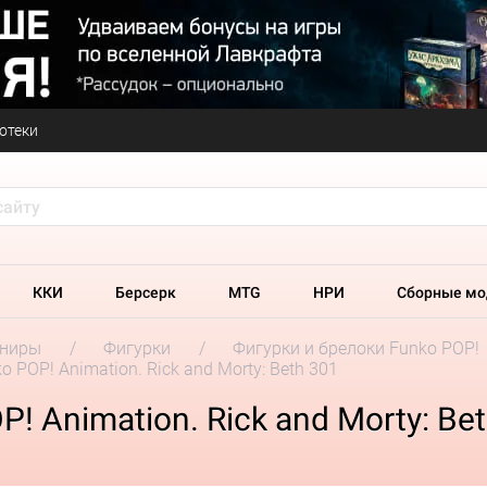
отеки
ККИ
Берсерк
MTG
НРИ
Сборные мо
ениры
Фигурки
Фигурки и брелоки Funko POP!
 POP! Animation. Rick and Morty: Beth 301
! Animation. Rick and Morty: Be