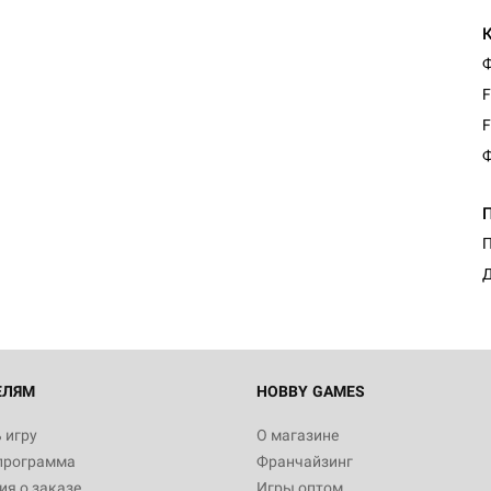
Ф
F
F
Ф
Настольная игра Hobby Worl
Египта
1 991
П
Д
Настольная игра Hobby World
Белая смерть
12 990
ЕЛЯМ
HOBBY GAMES
 игру
О магазине
программа
Франчайзинг
Настольная игра Hobby Worl
я о заказе
Игры оптом