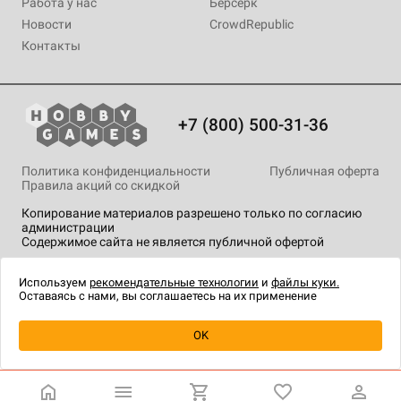
Работа у нас
Берсерк
Новости
CrowdRepublic
Контакты
+7 (800) 500-31-36
Политика конфиденциальности
Публичная оферта
Правила акций со скидкой
Копирование материалов разрешено только по согласию
администрации
Содержимое сайта не является публичной офертой
На сайте Hobby Games применяются
рекомендательные
технологии
.
Используем
рекомендательные технологии
и
файлы куки.
Оставаясь с нами, вы соглашаетесь на их применение
Уведомить о наличии
OK