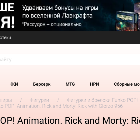
отеки
ККИ
Берсерк
MTG
НРИ
Сборные мо
ениры
Фигурки
Фигурки и брелоки Funko POP!
 POP! Animation. Rick and Morty: Rick with Glorzo 956
! Animation. Rick and Morty: Ri