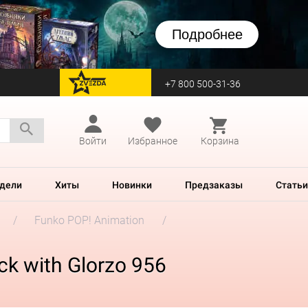
Подробнее
+7 800 500-31-36
перейти на Zvezda
Войти
Избранное
Корзина
дели
Хиты
Новинки
Предзаказы
Статьи
Funko POP! Animation
ck with Glorzo 956