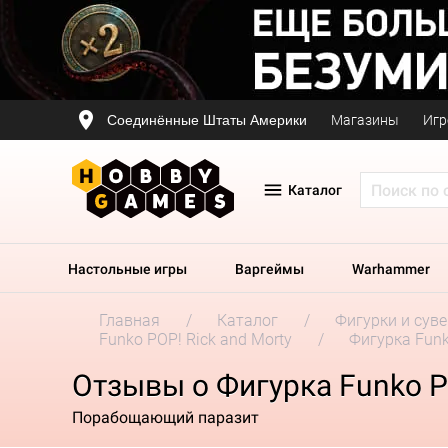
Соединённые Штаты Америки
Магазины
Игр
Каталог
Настольные игры
Варгеймы
Warhammer
Главная
Каталог
Фигурки и сув
Funko POP! Rick and Morty
Фигурка Funko
Отзывы о Фигурка Funko POP
Порабощающий паразит