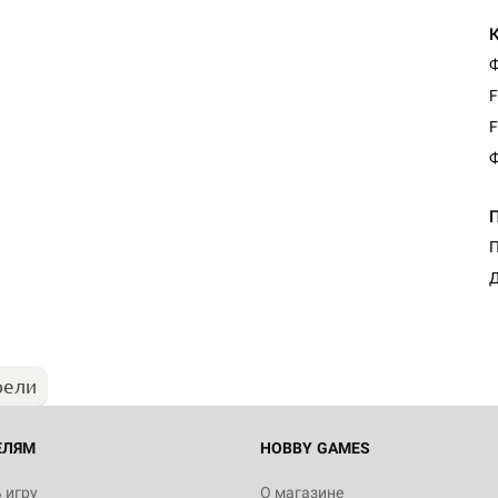
Ф
F
F
Ф
П
Д
рели
ЕЛЯМ
HOBBY GAMES
 игру
О магазине