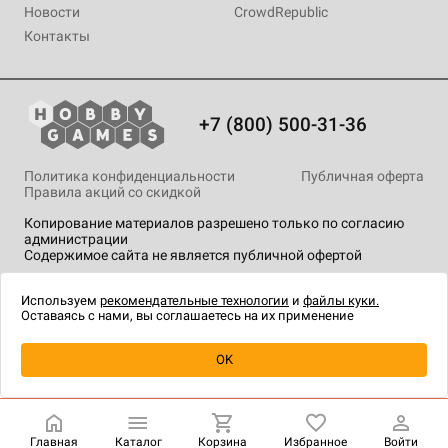
Новости
CrowdRepublic
Контакты
+7 (800) 500-31-36
Политика конфиденциальности
Публичная оферта
Правила акций со скидкой
Копирование материалов разрешено только по согласию
администрации
Содержимое сайта не является публичной офертой
На сайте Hobby Games применяются
рекомендательные
технологии
.
Используем
рекомендательные технологии
и
файлы куки.
Оставаясь с нами, вы соглашаетесь на их применение
OK
Купить
| 2 490 ₽
Главная
Каталог
Корзина
Избранное
Войти