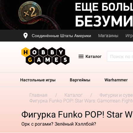
Соединённые Штаты Америки
Магазины
Игр
Каталог
Настольные игры
Варгеймы
Warhammer
Главная
Каталог
Фигурки и сув
Фигурка Funko POP! Star Wars: Gamorrean Fight
Фигурка Funko POP! Star Wa
Орк с рогами? Зелёный Хэллбой?