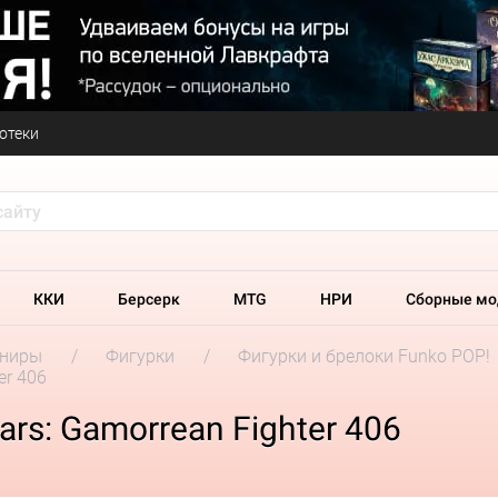
отеки
ККИ
Берсерк
MTG
НРИ
Сборные мо
ениры
Фигурки
Фигурки и брелоки Funko POP!
er 406
rs: Gamorrean Fighter 406