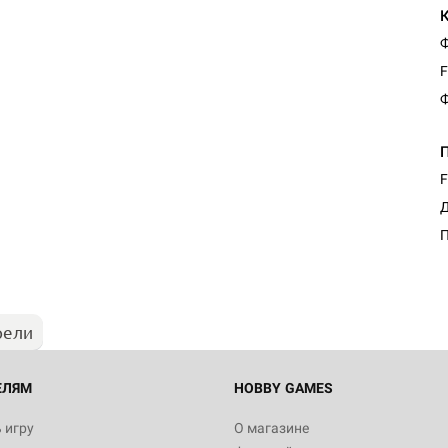
Ф
F
Ф
F
Д
П
рели
ЕЛЯМ
HOBBY GAMES
 игру
О магазине