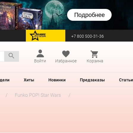
Подробнее
+7 800 500-31-36
перейти на Zvezda
Войти
Избранное
Корзина
дели
Хиты
Новинки
Предзаказы
Статьи
Funko POP! Star Wars