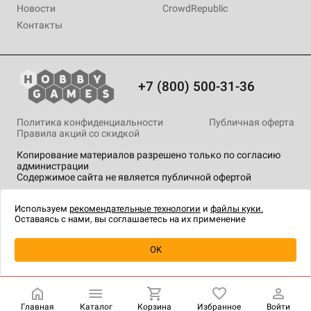
Новости
CrowdRepublic
Контакты
+7 (800) 500-31-36
Политика конфиденциальности
Публичная оферта
Правила акций со скидкой
Копирование материалов разрешено только по согласию
администрации
Содержимое сайта не является публичной офертой
На сайте Hobby Games применяются
рекомендательные
технологии
.
Используем
рекомендательные технологии
и
файлы куки.
Оставаясь с нами, вы соглашаетесь на их применение
Уведомить о наличии
OK
Главная
Каталог
Корзина
Избранное
Войти