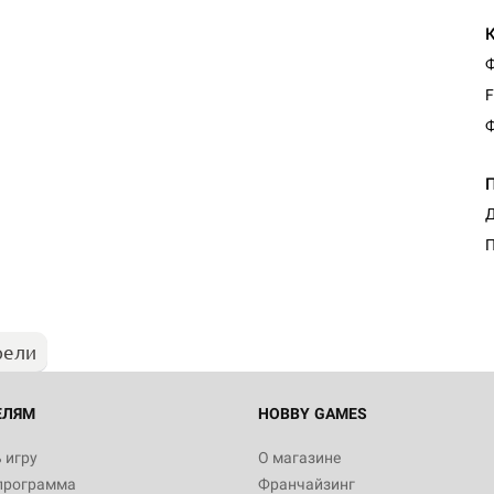
Ф
F
Ф
Д
П
рели
ЕЛЯМ
HOBBY GAMES
 игру
О магазине
программа
Франчайзинг