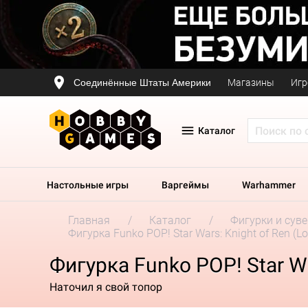
Соединённые Штаты Америки
Магазины
Игр
Каталог
Настольные игры
Варгеймы
Warhammer
Главная
Каталог
Фигурки и сув
Фигурка Funko POP! Star Wars: Knight of Ren (L
Фигурка Funko POP! Star Wa
Наточил я свой топор