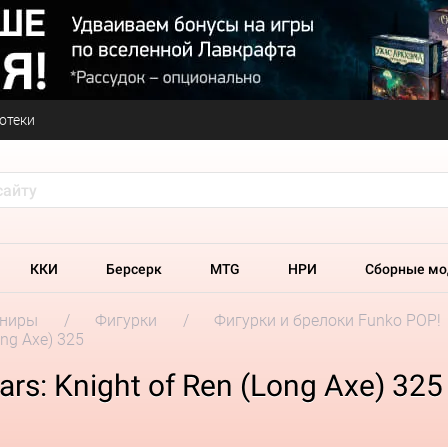
отеки
ККИ
Берсерк
MTG
НРИ
Сборные мо
ениры
Фигурки
Фигурки и брелоки Funko POP!
ong Axe) 325
rs: Knight of Ren (Long Axe) 325