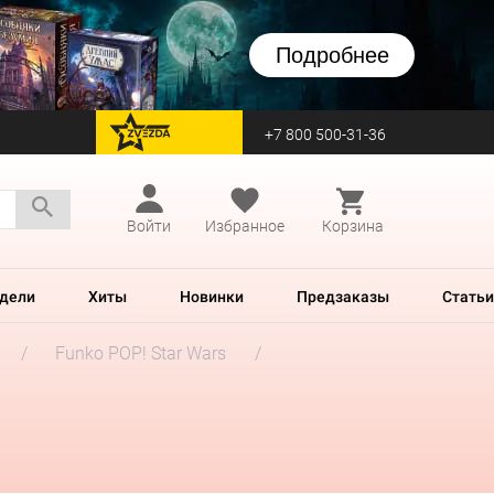
Подробнее
+7 800 500-31-36
перейти на Zvezda
Войти
Избранное
Корзина
дели
Хиты
Новинки
Предзаказы
Статьи
Funko POP! Star Wars