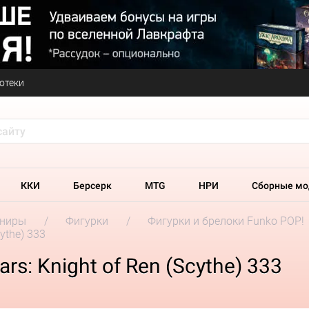
отеки
ККИ
Берсерк
MTG
НРИ
Сборные мо
ениры
Фигурки
Фигурки и брелоки Funko POP!
ythe) 333
rs: Knight of Ren (Scythe) 333