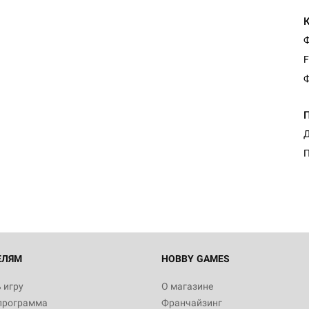
Ф
F
Ф
Д
П
ЕЛЯМ
HOBBY GAMES
 игру
О магазине
программа
Франчайзинг