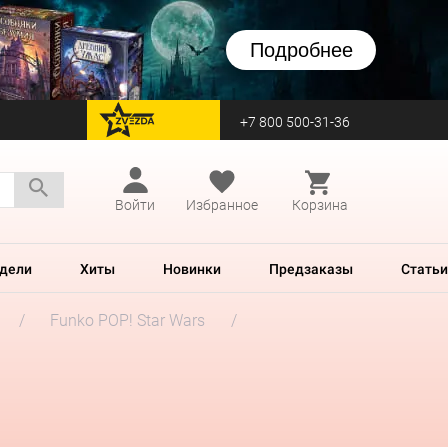
Подробнее
+7 800 500-31-36
перейти на Zvezda
Войти
Избранное
Корзина
дели
Хиты
Новинки
Предзаказы
Статьи
Funko POP! Star Wars