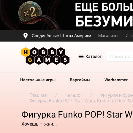
Соединённые Штаты Америки
Магазины
Игр
Каталог
Настольные игры
Варгеймы
Warhammer
Главная
Каталог
Фигурки и сув
Фигурка Funko POP! Star Wars: Knight of Ren (Sc
Фигурка Funko POP! Star Wa
Хочешь – жни...