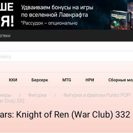
отеки
ККИ
Берсерк
MTG
НРИ
Сборные мо
ениры
Фигурки
Фигурки и брелоки Funko POP!
ar Club) 332
rs: Knight of Ren (War Club) 332