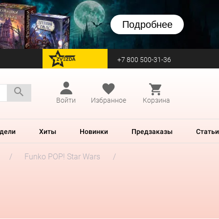
Подробнее
+7 800 500-31-36
перейти на Zvezda
Войти
Избранное
Корзина
дели
Хиты
Новинки
Предзаказы
Статьи
Funko POP! Star Wars