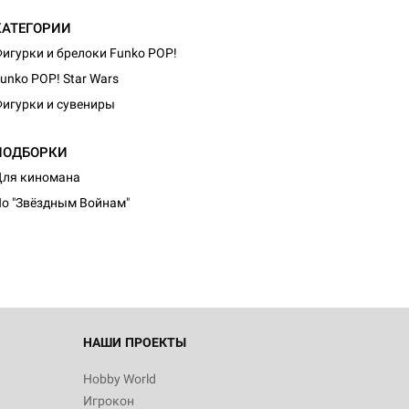
КАТЕГОРИИ
игурки и брелоки Funko POP!
unko POP! Star Wars
игурки и сувениры
ПОДБОРКИ
d Журнал
ля киномана
к: Братья
о "Звёздным Войнам"
d Звёздные
НАШИ ПРОЕКТЫ
Hobby World
Игрокон