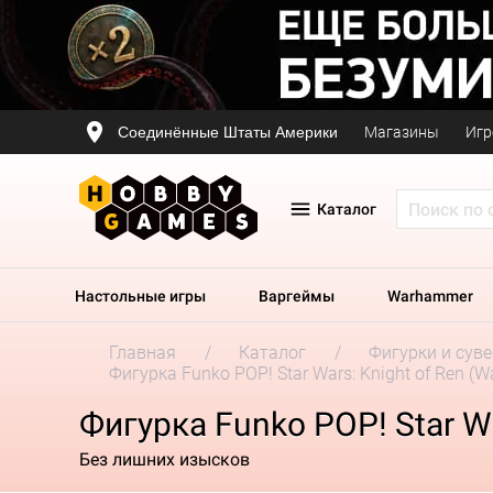
Соединённые Штаты Америки
Магазины
Игр
Каталог
Настольные игры
Варгеймы
Warhammer
Главная
Каталог
Фигурки и сув
Фигурка Funko POP! Star Wars: Knight of Ren (W
Фигурка Funko POP! Star Wa
Без лишних изысков