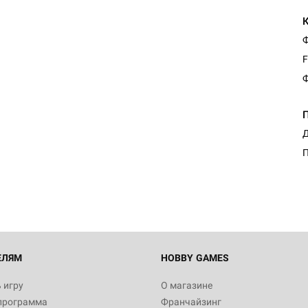
Ф
F
Ф
Настольная игра Hobby Worl
Д
"Мир фантастики. Спецвыпус
Стругацкие"
П
1 490
Настольная игра Hobby Worl
империи: Боевая тревога
799
ЕЛЯМ
HOBBY GAMES
 игру
О магазине
программа
Франчайзинг