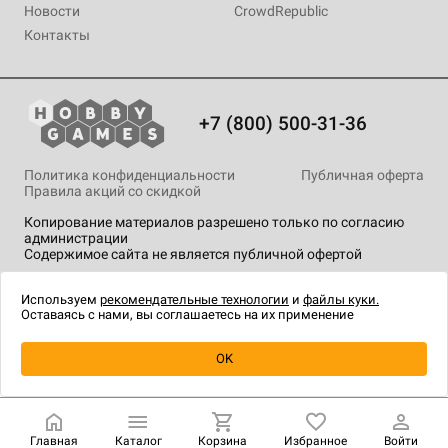
Новости
CrowdRepublic
Контакты
+7 (800) 500-31-36
Политика конфиденциальности
Публичная оферта
Правила акций со скидкой
Копирование материалов разрешено только по согласию
администрации
Содержимое сайта не является публичной офертой
На сайте Hobby Games применяются
рекомендательные
технологии
.
Используем
рекомендательные технологии
и
файлы куки.
Оставаясь с нами, вы соглашаетесь на их применение
Уведомить о наличии
OK
Главная
Каталог
Корзина
Избранное
Войти