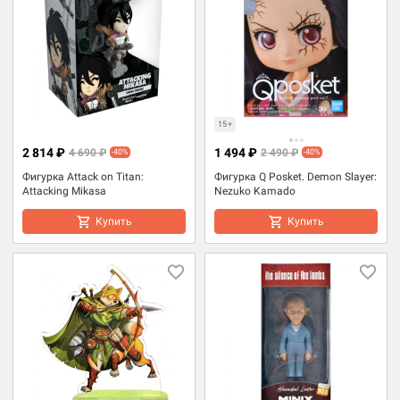
15+
2 814 ₽
1 494 ₽
4 690 ₽
2 490 ₽
-40%
-40%
Фигурка Attack on Titan:
Фигурка Q Posket. Demon Slayer:
Attacking Mikasa
Nezuko Kamado
Купить
Купить