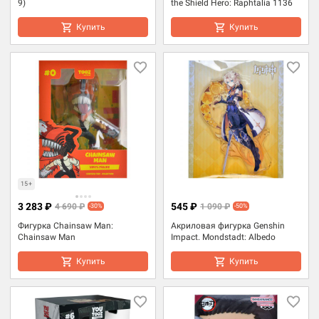
9)
the Shield Hero: Raphtalia 1136
Купить
Купить
15+
3 283 ₽
545 ₽
4 690 ₽
1 090 ₽
-30%
-50%
Фигурка Chainsaw Man:
Акриловая фигурка Genshin
Chainsaw Man
Impact. Mondstadt: Albedo
Купить
Купить