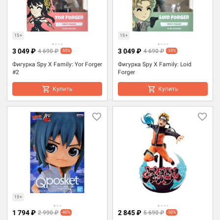
15+
15+
3 049 ₽
3 049 ₽
4 690 ₽
4 690 ₽
-35%
-35%
Фигурка Spy X Family: Yor Forger
Фигурка Spy X Family: Loid
#2
Forger
Купить
Купить
15+
1 794 ₽
2 845 ₽
2 990 ₽
5 690 ₽
-40%
-50%