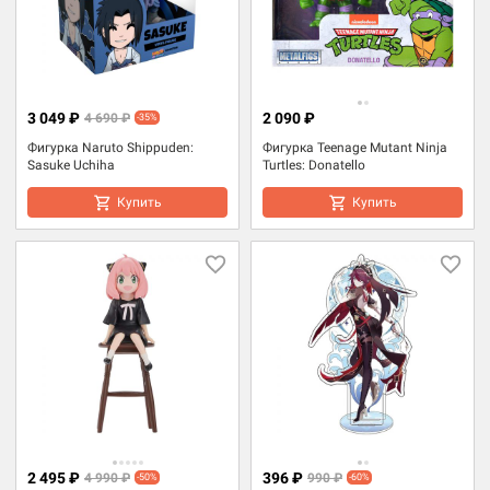
3 049 ₽
2 090 ₽
4 690 ₽
-35%
Фигурка Naruto Shippuden:
Фигурка Teenage Mutant Ninja
Sasuke Uchiha
Turtles: Donatello
Купить
Купить
2 495 ₽
396 ₽
4 990 ₽
990 ₽
-50%
-60%