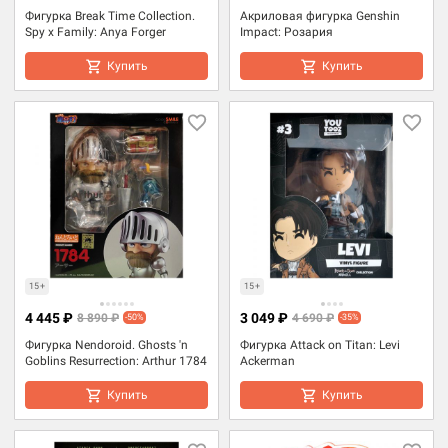
Фигурка Break Time Collection.
Акриловая фигурка Genshin
Spy x Family: Anya Forger
Impact: Розария
Купить
Купить
15+
15+
4 445 ₽
3 049 ₽
8 890 ₽
4 690 ₽
-50%
-35%
Фигурка Nendoroid. Ghosts 'n
Фигурка Attack on Titan: Levi
Goblins Resurrection: Arthur 1784
Ackerman
Купить
Купить