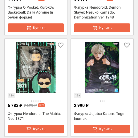
Фигурка Q Posket. Kuroko's
Фигурка Nendoroid. Demon
Basketball: Daiki Aomine (в
Slayer: Nezuko Kamado.
белой форме)
Demonization Ver. 1948
Купить
Купить
15+
15+
6 783 ₽
2 990 ₽
9 690 ₽
-30%
Фигурка Nendoroid. The Matrix:
Фигурка Jujutsu Kaisen: Toge
Neo 1871
Inumaki
Купить
Купить