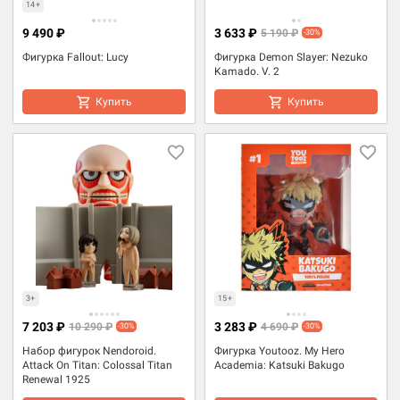
14+
9 490 ₽
3 633 ₽
5 190 ₽
-30%
Фигурка Fallout: Lucy
Фигурка Demon Slayer: Nezuko
Kamado. V. 2
Купить
Купить
3+
15+
7 203 ₽
3 283 ₽
10 290 ₽
4 690 ₽
-30%
-30%
Набор фигурок Nendoroid.
Фигурка Youtooz. My Hero
Attack On Titan: Colossal Titan
Academia: Katsuki Bakugo
Renewal 1925