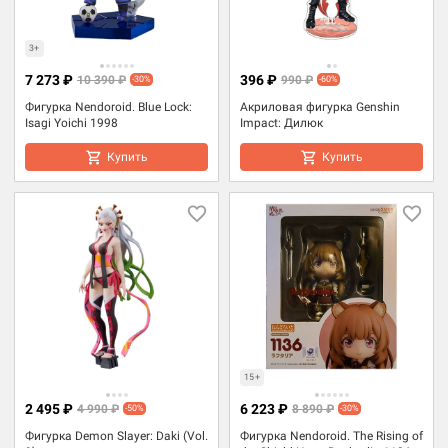
3+
7 273 ₽
396 ₽
10 390 ₽
990 ₽
-30%
-60%
Фигурка Nendoroid. Blue Lock:
Акриловая фигурка Genshin
Isagi Yoichi 1998
Impact: Дилюк
Купить
Купить
15+
2 495 ₽
6 223 ₽
4 990 ₽
8 890 ₽
-50%
-30%
Фигурка Demon Slayer: Daki (Vol.
Фигурка Nendoroid. The Rising of