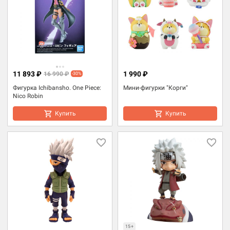
11 893 ₽
1 990 ₽
16 990 ₽
-30%
Фигурка Ichibansho. One Piece:
Мини-фигурки "Корги"
Nico Robin
Купить
Купить
15+