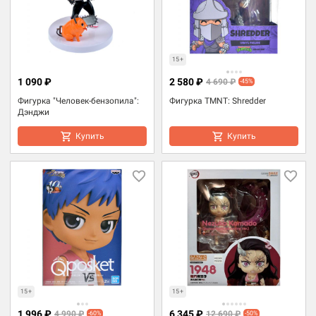
15+
1 090 ₽
2 580 ₽
4 690 ₽
-45%
Фигурка "Человек-бензопила":
Фигурка TMNT: Shredder
Дэнджи
Купить
Купить
15+
15+
1 996 ₽
6 345 ₽
4 990 ₽
12 690 ₽
-60%
-50%