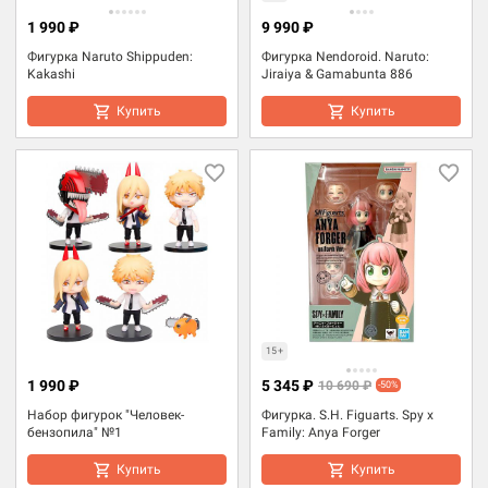
1 990 ₽
9 990 ₽
Фигурка Naruto Shippuden:
Фигурка Nendoroid. Naruto:
Kakashi
Jiraiya & Gamabunta 886
Купить
Купить
15+
1 990 ₽
5 345 ₽
10 690 ₽
-50%
Набор фигурок "Человек-
Фигурка. S.H. Figuarts. Spy x
бензопила" №1
Family: Anya Forger
Купить
Купить