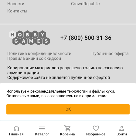
Новости
CrowdRepublic
Контакты
+7 (800) 500-31-36
Политика конфиденциальности
Публичная оферта
Правила акций со скидкой
Копирование материалов разрешено только по согласию
администрации
Содержимое сайта не является публичной офертой
На сайте Hobby Games применяются
рекомендательные
технологии
.
Используем
рекомендательные технологии
и
файлы куки.
Оставаясь с нами, вы соглашаетесь на их применение
OK
Купить
| 1 990 ₽
Главная
Каталог
Корзина
Избранное
Войти