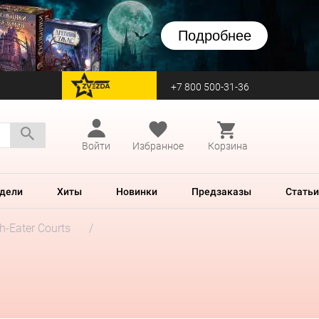
Подробнее
+7 800 500-31-36
перейти на Zvezda
Войти
Избранное
Корзина
дели
Хиты
Новинки
Предзаказы
Статьи
h-Eater Courts