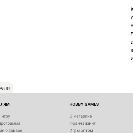
A
F
D
S
И
рели
ЕЛЯМ
HOBBY GAMES
 игру
О магазине
программа
Франчайзинг
я о заказе
Игры оптом