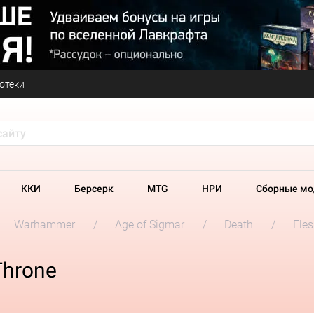
отеки
ККИ
Берсерк
MTG
НРИ
Сборные мо
Warhammer
Age of Sigmar
Death
Fles
Throne