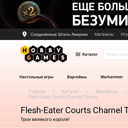
Соединённые Штаты Америки
Магазины
Игр
Каталог
Настольные игры
Варгеймы
Warhammer
Главная
Каталог
Варгеймы
Flesh-Eater Courts Charnel Throne
Flesh-Eater Courts Charnel 
Трон великого короля!