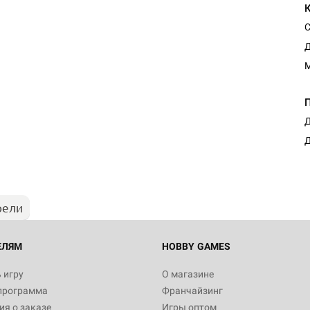
С
Д
М
Д
Д
рели
ЕЛЯМ
HOBBY GAMES
 игру
О магазине
программа
Франчайзинг
я о заказе
Игры оптом