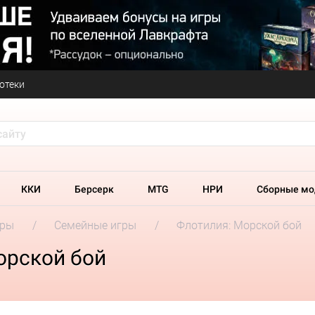
отеки
ККИ
Берсерк
MTG
НРИ
Сборные мо
гры
Семейные игры
Флотилия: Морской бой
орской бой