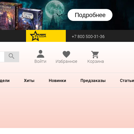
Подробнее
+7 800 500-31-36
перейти на Zvezda
Войти
Избранное
Корзина
дели
Хиты
Новинки
Предзаказы
Статьи