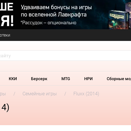
отеки
ККИ
Берсерк
MTG
НРИ
Сборные мо
гры
Семейные игры
Fluxx (2014)
14)