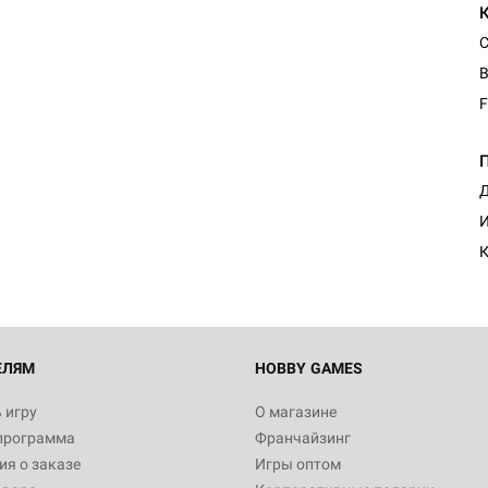
С
В
F
Д
И
К
ЕЛЯМ
HOBBY GAMES
 игру
О магазине
программа
Франчайзинг
я о заказе
Игры оптом