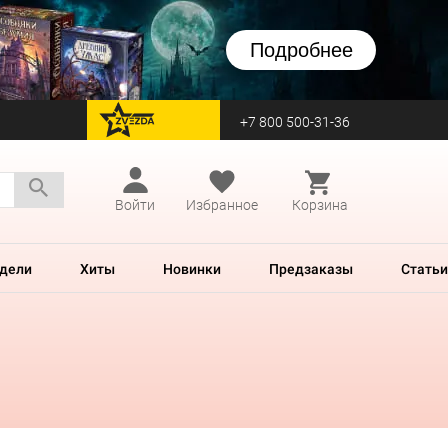
Подробнее
+7 800 500-31-36
перейти на Zvezda
Войти
Избранное
Корзина
дели
Хиты
Новинки
Предзаказы
Статьи