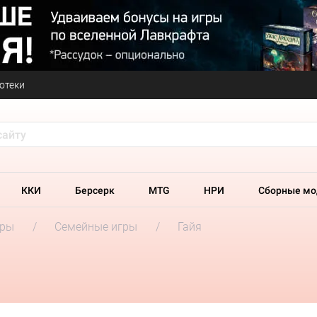
отеки
ККИ
Берсерк
MTG
НРИ
Сборные мо
гры
Семейные игры
Гайя