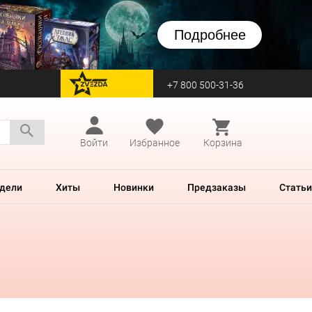
Подробнее
+7 800 500-31-36
перейти на Zvezda
Войти
Избранное
Корзина
дели
Хиты
Новинки
Предзаказы
Статьи