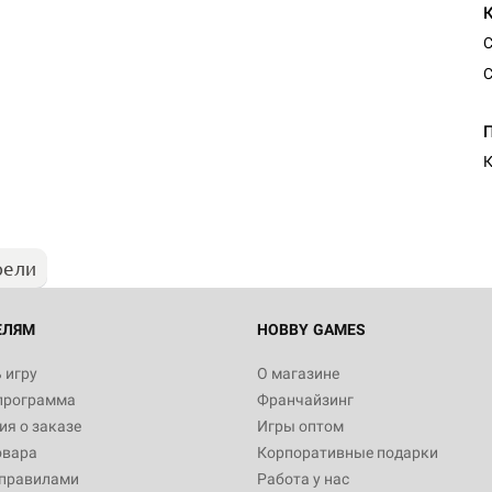
С
С
К
рели
ЕЛЯМ
HOBBY GAMES
 игру
О магазине
программа
Франчайзинг
я о заказе
Игры оптом
овара
Корпоративные подарки
 правилами
Работа у нас