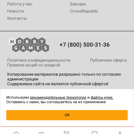
Работа у нас
Берсерк
Новости
CrowdRepublic
Контакты
+7 (800) 500-31-36
Политика конфиденциальности
Публичная оферта
Правила акций со скидкой
Копирование материалов разрешено только по согласию
администрации
Содержимое сайта не является публичной офертой
На сайте Hobby Games применяются
рекомендательные
технологии
.
Используем
рекомендательные технологии
и
файлы куки.
Оставаясь с нами, вы соглашаетесь на их применение
Уведомить о наличии
OK