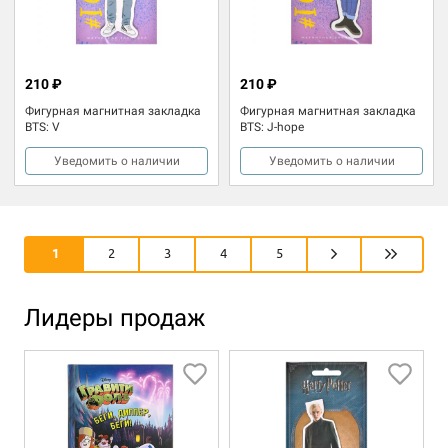
210 ₽
210 ₽
Фигурная магнитная закладка
Фигурная магнитная закладка
BTS: V
BTS: J-hope
Уведомить о наличии
Уведомить о наличии
1
2
3
4
5
Лидеры продаж