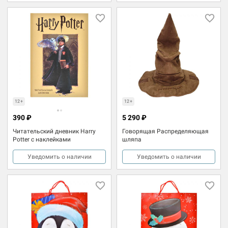
12+
12+
390 ₽
5 290 ₽
Читательский дневник Harry
Говорящая Распределяющая
Potter c наклейками
шляпа
Уведомить о наличии
Уведомить о наличии