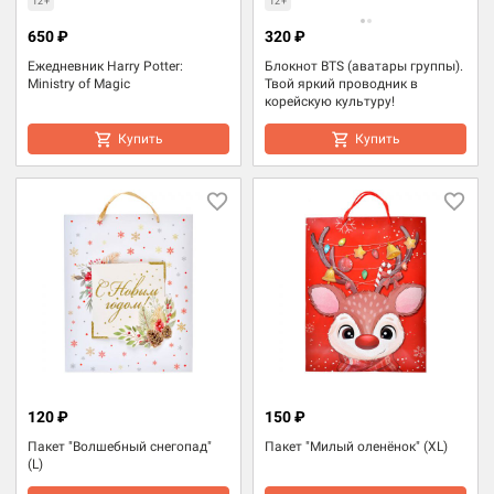
12+
12+
650 ₽
320 ₽
Ежедневник Harry Potter:
Блокнот BTS (аватары группы).
Ministry of Magic
Твой яркий проводник в
корейскую культуру!
Купить
Купить
120 ₽
150 ₽
Пакет "Волшебный снегопад"
Пакет "Милый оленёнок" (XL)
(L)