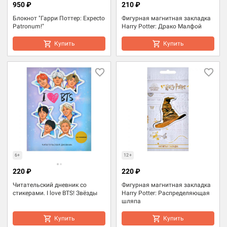
950 ₽
210 ₽
Блокнот "Гарри Поттер: Expecto
Фигурная магнитная закладка
Patronum!"
Harry Potter: Драко Малфой
Купить
Купить
6+
12+
220 ₽
220 ₽
Читательский дневник со
Фигурная магнитная закладка
стикерами. I love BTS! Звёзды
Harry Potter: Распределяющая
шляпа
Купить
Купить