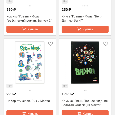
12+
12+
550 ₽
250 ₽
Комикс "Гравити Фолз.
Книга "Гравити Фолз: "Беги,
Графический роман. Выпуск 2"
Диппер, беги!""
Купить
Купить
12+
16+
290 ₽
1 690 ₽
Набор стикеров. Рик и Морти
Комикс "Вижн. Полное издание.
Золотая коллекция Marvel"
Купить
Купить