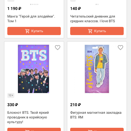
1 190 ₽
140 ₽
Манга "Герой для злодейки".
Читательский дневник для
Том 1
средних классов. I love BTS
Купить
Купить
12+
330 ₽
210 ₽
Блокнот BTS. Твой яркий
Фигурная магнитная закладка
проводник в корейскую
BTS: RM
культуру!