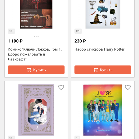
18+
12+
1 190 ₽
230 ₽
Комикс "Ключи Локков. Том 1.
Набор стикеров Harry Potter
Добро пожаловать в
Лавкрафт"
Купить
Купить
18+
6+