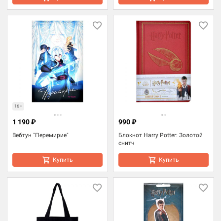
16+
1 190 ₽
990 ₽
Вебтун "Перемирие"
Блокнот Harry Potter: Золотой
снитч
Купить
Купить