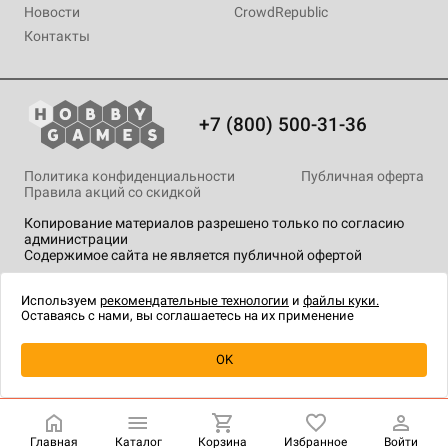
Новости
CrowdRepublic
Контакты
+7 (800) 500-31-36
Политика конфиденциальности
Публичная оферта
Правила акций со скидкой
Копирование материалов разрешено только по согласию
администрации
Содержимое сайта не является публичной офертой
На сайте Hobby Games применяются
рекомендательные
технологии
.
Используем
рекомендательные технологии
и
файлы куки.
Оставаясь с нами, вы соглашаетесь на их применение
Уведомить о наличии
OK
Главная
Каталог
Корзина
Избранное
Войти